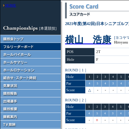
HOME
2021年度(第42回)日本シニアゴル
[本選競技]
横山 浩康
[ヨコヤ
Hiroyasu
POS
2T
Hole
F
ROUND｜1｜
Hole
1
2
3
4
5
Par
4
5
4
3
4
Score
△
-
-
-
-
ROUND｜2｜
Hole
1
2
3
4
5
Par
4
5
4
3
4
Score
-
○
-
-
-