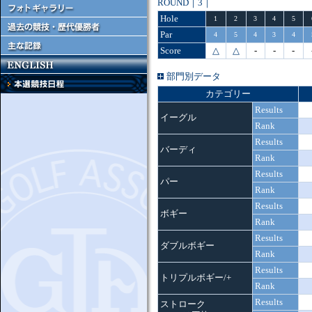
ROUND｜3｜
Hole
1
2
3
4
5
Par
4
5
4
3
4
Score
△
△
-
-
-
部門別データ
カテゴリー
Results
イーグル
Rank
Results
バーディ
Rank
Results
パー
Rank
Results
ボギー
Rank
Results
ダブルボギー
Rank
Results
トリプルボギー/+
Rank
Results
ストローク