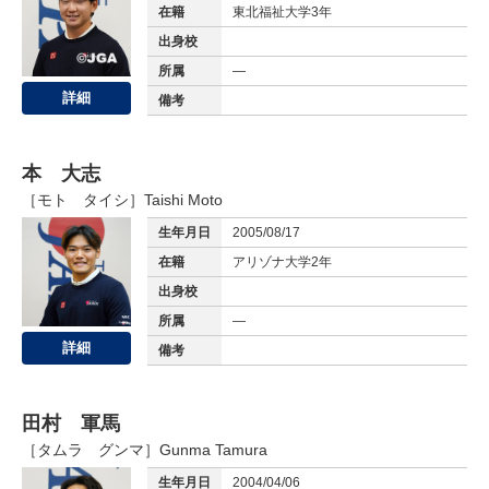
在籍
東北福祉大学3年
出身校
所属
—
詳細
備考
本 大志
［モト タイシ］
Taishi Moto
生年月日
2005/08/17
在籍
アリゾナ大学2年
出身校
所属
—
詳細
備考
田村 軍馬
［タムラ グンマ］
Gunma Tamura
生年月日
2004/04/06