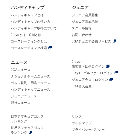
ハンディキャップ
ジュニア
ハンディキャップとは
ジュニア会員募集
ハンディキャップの使い方
ジュニア育成活動
ハンディキャップ取得について
スクール情報
J-sysとは、Glidとは
お問い合わせ
コースレーティングとは
JGAジュニア会員サービス
コースレーティング検索
ニュース
J-sys：
倶楽部・団体ログイン
JGAニュース
J-sys：ゴルファーログイン
ナショナルチームニュース
ジュニア会員：ログイン
ゴルフ規則・用具ニュース
JGA個人会員
ハンディキャップニュース
ジュニアニュース
競技ニュース
日本アマチュアゴルフ
リンク
ランキング
サイトマップ
世界アマチュアゴルフ
プライバシーポリシー
ランキング