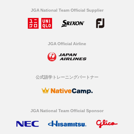
JGA National Team Official Supplier
JGA Official Airline
公式語学トレーニングパートナー
JGA National Team Official Sponsor