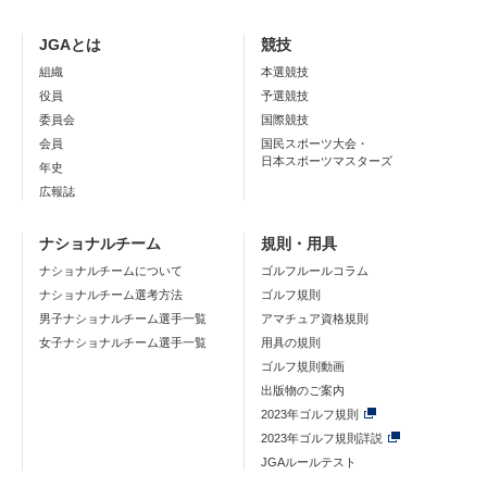
JGAとは
競技
組織
本選競技
役員
予選競技
委員会
国際競技
会員
国民スポーツ大会・
日本スポーツマスターズ
年史
広報誌
ナショナルチーム
規則・用具
ナショナルチームについて
ゴルフルールコラム
ナショナルチーム選考方法
ゴルフ規則
男子ナショナルチーム選手一覧
アマチュア資格規則
女子ナショナルチーム選手一覧
用具の規則
ゴルフ規則動画
出版物のご案内
2023年ゴルフ規則
2023年ゴルフ規則詳説
JGAルールテスト