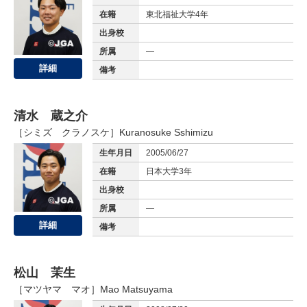
在籍
東北福祉大学4年
出身校
所属
—
詳細
備考
清水 蔵之介
［シミズ クラノスケ］
Kuranosuke Sshimizu
生年月日
2005/06/27
在籍
日本大学3年
出身校
所属
—
詳細
備考
松山 茉生
［マツヤマ マオ］
Mao Matsuyama