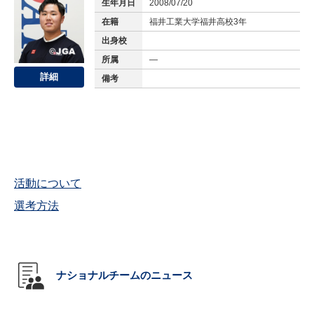
生年月日
2008/07/20
在籍
福井工業大学福井高校3年
出身校
所属
—
詳細
備考
活動について
選考方法
ナショナルチームのニュース