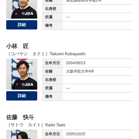
在籍
勇志国際高等学校2年
出身校
所属
—
詳細
備考
小林 匠
［コバヤシ タクミ］
Takumi Kobayashi
生年月日
2004/08/23
在籍
大阪学院大学4年
出身校
所属
—
詳細
備考
佐藤 快斗
［サトウ カイト］
Kaito Sato
生年月日
2005/10/25