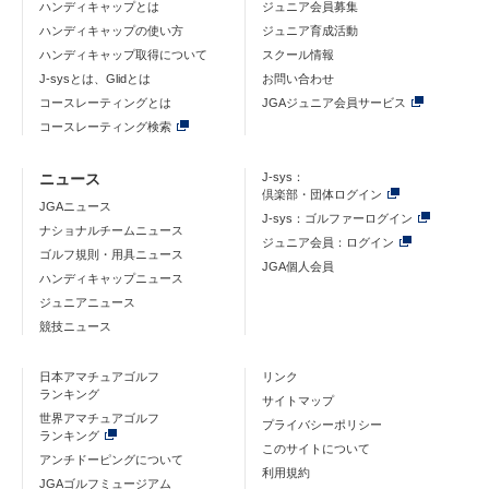
ハンディキャップとは
ジュニア会員募集
ハンディキャップの使い方
ジュニア育成活動
ハンディキャップ取得について
スクール情報
J-sysとは、Glidとは
お問い合わせ
コースレーティングとは
JGAジュニア会員サービス
コースレーティング検索
ニュース
J-sys：
倶楽部・団体ログイン
JGAニュース
J-sys：ゴルファーログイン
ナショナルチームニュース
ジュニア会員：ログイン
ゴルフ規則・用具ニュース
JGA個人会員
ハンディキャップニュース
ジュニアニュース
競技ニュース
日本アマチュアゴルフ
リンク
ランキング
サイトマップ
世界アマチュアゴルフ
プライバシーポリシー
ランキング
このサイトについて
アンチドーピングについて
利用規約
JGAゴルフミュージアム