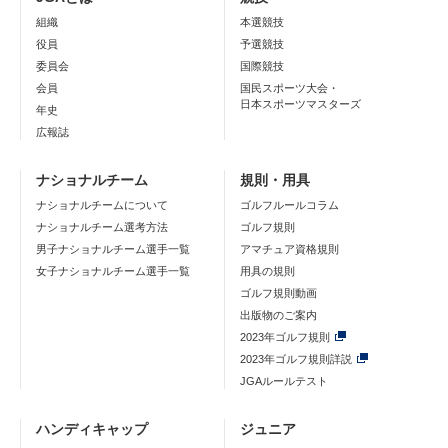
組織
本選競技
役員
予選競技
委員会
国際競技
会員
国民スポーツ大会・
日本スポーツマスターズ
年史
広報誌
ナショナルチーム
規則・用具
ナショナルチームについて
ゴルフルールコラム
ナショナルチーム選考方法
ゴルフ規則
男子ナショナルチーム選手一覧
アマチュア資格規則
女子ナショナルチーム選手一覧
用具の規則
ゴルフ規則動画
出版物のご案内
2023年ゴルフ規則
2023年ゴルフ規則詳説
JGAルールテスト
ハンディキャップ
ジュニア