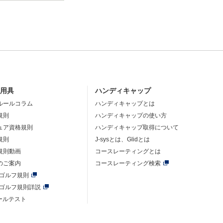
・用具
ハンディキャップ
ルールコラム
ハンディキャップとは
規則
ハンディキャップの使い方
ュア資格規則
ハンディキャップ取得について
規則
J-sysとは、Glidとは
規則動画
コースレーティングとは
のご案内
コースレーティング検索
年ゴルフ規則
年ゴルフ規則詳説
ルールテスト