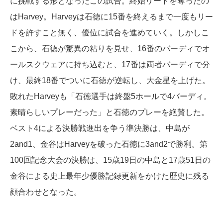
に挑戦する形となったこの試合。終始リードを奪ったの
はHarvey。Harveyは石徳に15番を終えるまで一度もリー
ドを許すこと無く、優位に試合を進めていく。しかしこ
こから、石徳が驚異の粘りを見せ、16番のバーディでオ
ールスクウェアに持ち込むと、17番は両者バーディで分
け、最終18番でついに石徳が逆転し、大金星を上げた。
敗れたHarveyも「石徳選手は終盤5ホールで4バーディ。
素晴らしいプレーだった」と石徳のプレーを絶賛した。
ベスト4による決勝戦進出を争う準決勝は、中島が
2and1、金谷はHarveyを破った石徳に3and2で勝利。第
100回記念大会の決勝は、15歳19日の中島と17歳51日の
金谷による史上最年少優勝記録更新をかけた歴史に残る
顔合わせとなった。