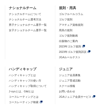
ナショナルチーム
規則・用具
ナショナルチームについて
ゴルフルールコラム
ナショナルチーム選考方法
ゴルフ規則
男子ナショナルチーム選手一覧
アマチュア資格規則
女子ナショナルチーム選手一覧
用具の規則
ゴルフ規則動画
出版物のご案内
2023年ゴルフ規則
2023年ゴルフ規則詳説
JGAルールテスト
ハンディキャップ
ジュニア
ハンディキャップとは
ジュニア会員募集
ハンディキャップの使い方
ジュニア育成活動
ハンディキャップ取得について
スクール情報
J-sysとは、Glidとは
お問い合わせ
コースレーティングとは
JGAジュニア会員サービス
コースレーティング検索