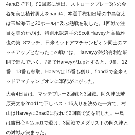
4and3で下して2回戦に進出。ストロークプレー3位の金
谷拓実は植竹勇太を5and4、本選手権初出場の中島啓太
は玉城海伍と20ホールに及ぶ熱戦を制した。1回戦で注
目を集めたのは、特別承認選手のScott Harveyと高橋雅
也の第18マッチ。日米ミッドアマチャンピオン同士のマ
ッチアップとなったこの戦いは、Harveyが終始有利な展
開で進んでいく。7番でHarveyが1upとすると、9番、12
番、13番も奪取。Harveyは15番も獲り、5and3で全米ミ
ッドアマチャンピオンに軍配が上がった。
大会4日目は、マッチプレー2回戦と3回戦。阿久津は若
原亮太を2nad1で下しベスト16入りを決めた一方で、村
山はHarveyに3nad2に敗れて2回戦で姿を消した。中島
は吉田心を2and1で退け、3回戦でメダリストの阿久津と
の対戦が決まった。