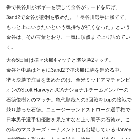
番で長谷川がボギーを喫して金谷がリードを広げ、
3and2で金谷が勝利を収めた。「長谷川選手に勝てて、
もっと上にいきたいという気持ちが強くなった」という
金谷は、その言葉とおり、一気に頂点まで上り詰めてい
く。
大会5日目は準々決勝4マッチと準決勝2マッチ。
金谷と中島はともに3and2で準決勝に駒を進める中、
準々決勝で注目を集めたのは、全米ミッドアマチャンピ
オンのScott HarveyとJGAナショナルチームメンバーの
石徳俊樹とのマッチ。亀代順哉との3回戦を1upの接戦で
競り勝った石徳。ニュージーランドストローク選手権で
日本男子選手初優勝を果たすなど上り調子の石徳が、こ
の年のマスターズトーナメントにも出場しているHarvey