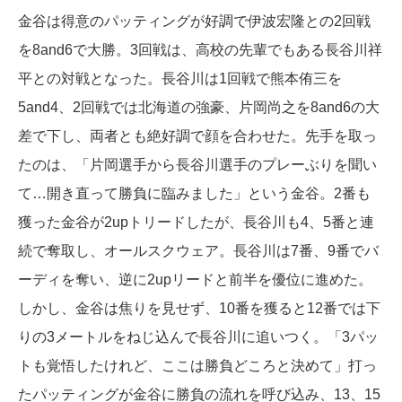
金谷は得意のパッティングが好調で伊波宏隆との2回戦
を8and6で大勝。3回戦は、高校の先輩でもある長谷川祥
平との対戦となった。長谷川は1回戦で熊本侑三を
5and4、2回戦では北海道の強豪、片岡尚之を8and6の大
差で下し、両者とも絶好調で顔を合わせた。先手を取っ
たのは、「片岡選手から長谷川選手のプレーぶりを聞い
て…開き直って勝負に臨みました」という金谷。2番も
獲った金谷が2upトリードしたが、長谷川も4、5番と連
続で奪取し、オールスクウェア。長谷川は7番、9番でバ
ーディを奪い、逆に2upリードと前半を優位に進めた。
しかし、金谷は焦りを見せず、10番を獲ると12番では下
りの3メートルをねじ込んで長谷川に追いつく。「3パッ
トも覚悟したけれど、ここは勝負どころと決めて」打っ
たパッティングが金谷に勝負の流れを呼び込み、13、15