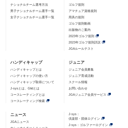
ナショナルチーム選考方法
ゴルフ規則
男子ナショナルチーム選手一覧
アマチュア資格規則
女子ナショナルチーム選手一覧
用具の規則
ゴルフ規則動画
出版物のご案内
2023年ゴルフ規則
2023年ゴルフ規則詳説
JGAルールテスト
ハンディキャップ
ジュニア
ハンディキャップとは
ジュニア会員募集
ハンディキャップの使い方
ジュニア育成活動
ハンディキャップ取得について
スクール情報
J-sysとは、Glidとは
お問い合わせ
コースレーティングとは
JGAジュニア会員サービス
コースレーティング検索
ニュース
J-sys：
倶楽部・団体ログイン
JGAニュース
J-sys：ゴルファーログイン
ナショナルチームニュース