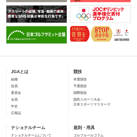
JGAとは
競技
組織
本選競技
役員
予選競技
委員会
国際競技
会員
国民スポーツ大会・
日本スポーツマスターズ
年史
広報誌
ナショナルチーム
規則・用具
ナショナルチームについて
ゴルフルールコラム