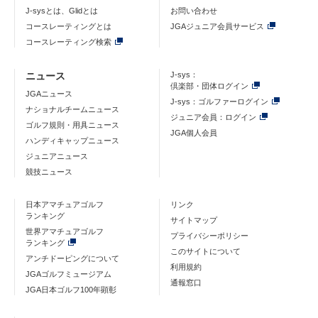
J-sysとは、Glidとは
お問い合わせ
コースレーティングとは
JGAジュニア会員サービス
コースレーティング検索
ニュース
J-sys：
倶楽部・団体ログイン
JGAニュース
J-sys：ゴルファーログイン
ナショナルチームニュース
ジュニア会員：ログイン
ゴルフ規則・用具ニュース
JGA個人会員
ハンディキャップニュース
ジュニアニュース
競技ニュース
日本アマチュアゴルフ
リンク
ランキング
サイトマップ
世界アマチュアゴルフ
プライバシーポリシー
ランキング
このサイトについて
アンチドーピングについて
利用規約
JGAゴルフミュージアム
通報窓口
JGA日本ゴルフ100年顕彰