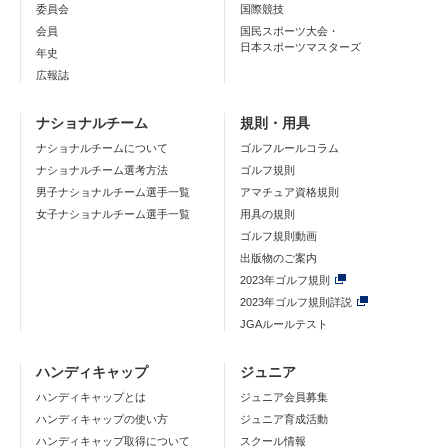
委員会
国際競技
会員
国民スポーツ大会・
日本スポーツマスターズ
年史
広報誌
ナショナルチーム
規則・用具
ナショナルチームについて
ゴルフルールコラム
ナショナルチーム選考方法
ゴルフ規則
男子ナショナルチーム選手一覧
アマチュア資格規則
女子ナショナルチーム選手一覧
用具の規則
ゴルフ規則動画
出版物のご案内
2023年ゴルフ規則
2023年ゴルフ規則詳説
JGAルールテスト
ハンディキャップ
ジュニア
ハンディキャップとは
ジュニア会員募集
ハンディキャップの使い方
ジュニア育成活動
ハンディキャップ取得について
スクール情報