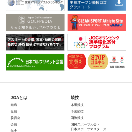
JGAとは
競技
組織
本選競技
役員
予選競技
委員会
国際競技
会員
国民スポーツ大会・
日本スポーツマスターズ
年史