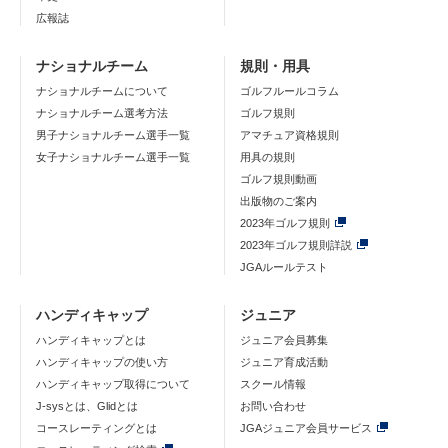
広報誌
ナショナルチーム
規則・用具
ナショナルチームについて
ゴルフルールコラム
ナショナルチーム選考方法
ゴルフ規則
男子ナショナルチーム選手一覧
アマチュア資格規則
女子ナショナルチーム選手一覧
用具の規則
ゴルフ規則動画
出版物のご案内
2023年ゴルフ規則
2023年ゴルフ規則詳説
JGAルールテスト
ハンディキャップ
ジュニア
ハンディキャップとは
ジュニア会員募集
ハンディキャップの使い方
ジュニア育成活動
ハンディキャップ取得について
スクール情報
J-sysとは、Glidとは
お問い合わせ
コースレーティングとは
JGAジュニア会員サービス