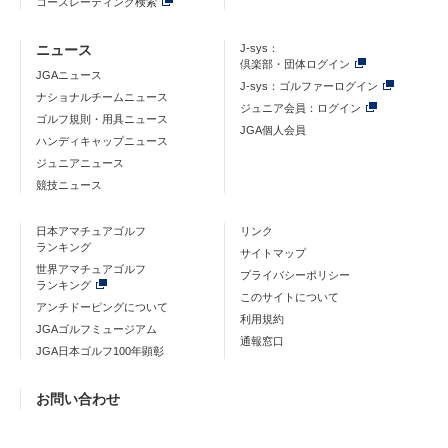
コースレーティング検索
ニュース
J-sys：
倶楽部・団体ログイン
JGAニュース
J-sys：ゴルファーログイン
ナショナルチームニュース
ジュニア会員：ログイン
ゴルフ規則・用具ニュース
JGA個人会員
ハンディキャップニュース
ジュニアニュース
競技ニュース
日本アマチュアゴルフ
リンク
ランキング
サイトマップ
世界アマチュアゴルフ
プライバシーポリシー
ランキング
このサイトについて
アンチドーピングについて
利用規約
JGAゴルフミュージアム
通報窓口
JGA日本ゴルフ100年顕彰
お問い合わせ