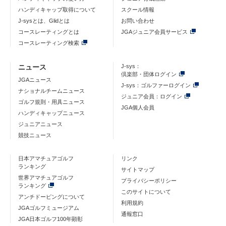
ハンディキャップ取得について
スクール情報
J-sysとは、Glidとは
お問い合わせ
コースレーティングとは
JGAジュニア会員サービス
コースレーティング検索
ニュース
J-sys：
倶楽部・団体ログイン
JGAニュース
J-sys：ゴルファーログイン
ナショナルチームニュース
ジュニア会員：ログイン
ゴルフ規則・用具ニュース
JGA個人会員
ハンディキャップニュース
ジュニアニュース
競技ニュース
日本アマチュアゴルフ
リンク
ランキング
サイトマップ
世界アマチュアゴルフ
プライバシーポリシー
ランキング
このサイトについて
アンチドーピングについて
利用規約
JGAゴルフミュージアム
通報窓口
JGA日本ゴルフ100年顕彰