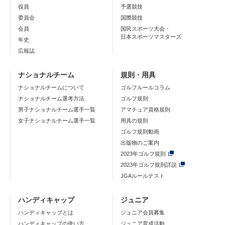
役員
予選競技
委員会
国際競技
会員
国民スポーツ大会・
日本スポーツマスターズ
年史
広報誌
ナショナルチーム
規則・用具
ナショナルチームについて
ゴルフルールコラム
ナショナルチーム選考方法
ゴルフ規則
男子ナショナルチーム選手一覧
アマチュア資格規則
女子ナショナルチーム選手一覧
用具の規則
ゴルフ規則動画
出版物のご案内
2023年ゴルフ規則
2023年ゴルフ規則詳説
JGAルールテスト
ハンディキャップ
ジュニア
ハンディキャップとは
ジュニア会員募集
ハンディキャップの使い方
ジュニア育成活動