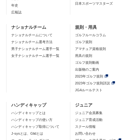
日本スポーツマスターズ
年史
広報誌
ナショナルチーム
規則・用具
ナショナルチームについて
ゴルフルールコラム
ナショナルチーム選考方法
ゴルフ規則
男子ナショナルチーム選手一覧
アマチュア資格規則
女子ナショナルチーム選手一覧
用具の規則
ゴルフ規則動画
出版物のご案内
2023年ゴルフ規則
2023年ゴルフ規則詳説
JGAルールテスト
ハンディキャップ
ジュニア
ハンディキャップとは
ジュニア会員募集
ハンディキャップの使い方
ジュニア育成活動
ハンディキャップ取得について
スクール情報
J-sysとは、Glidとは
お問い合わせ