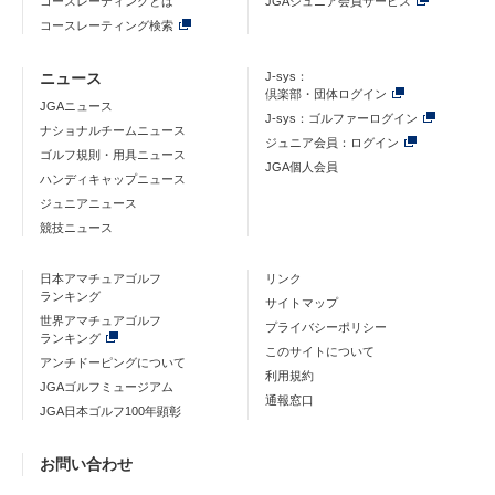
コースレーティングとは
JGAジュニア会員サービス
コースレーティング検索
ニュース
J-sys：
倶楽部・団体ログイン
JGAニュース
J-sys：ゴルファーログイン
ナショナルチームニュース
ジュニア会員：ログイン
ゴルフ規則・用具ニュース
JGA個人会員
ハンディキャップニュース
ジュニアニュース
競技ニュース
日本アマチュアゴルフ
リンク
ランキング
サイトマップ
世界アマチュアゴルフ
プライバシーポリシー
ランキング
このサイトについて
アンチドーピングについて
利用規約
JGAゴルフミュージアム
通報窓口
JGA日本ゴルフ100年顕彰
お問い合わせ