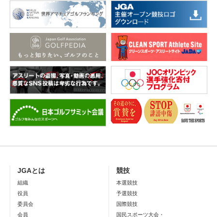
JGAとは
競技
組織
本選競技
役員
予選競技
委員会
国際競技
会員
国民スポーツ大会・