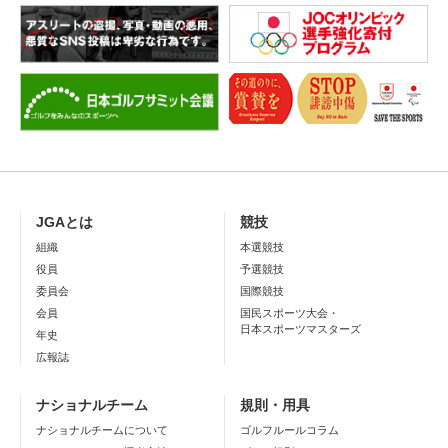
JGAとは
競技
組織
本選競技
役員
予選競技
委員会
国際競技
会員
国民スポーツ大会・
日本スポーツマスターズ
年史
広報誌
ナショナルチーム
規則・用具
ナショナルチームについて
ゴルフルールコラム