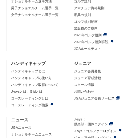
ナショナルチーム選考方法
ゴルフ規則
男子ナショナルチーム選手一覧
アマチュア資格規則
女子ナショナルチーム選手一覧
用具の規則
ゴルフ規則動画
出版物のご案内
2023年ゴルフ規則
2023年ゴルフ規則詳説
JGAルールテスト
ハンディキャップ
ジュニア
ハンディキャップとは
ジュニア会員募集
ハンディキャップの使い方
ジュニア育成活動
ハンディキャップ取得について
スクール情報
J-sysとは、Glidとは
お問い合わせ
コースレーティングとは
JGAジュニア会員サービス
コースレーティング検索
ニュース
J-sys：
倶楽部・団体ログイン
JGAニュース
J-sys：ゴルファーログイン
ナショナルチームニュース
ジュニア会員：ログイン