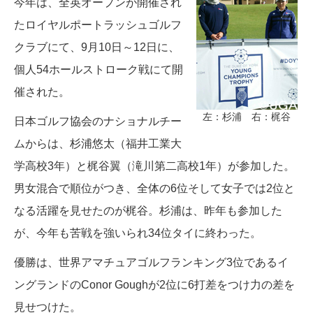
今年は、全英オープンが開催され
たロイヤルポートラッシュゴルフ
クラブにて、9月10日～12日に、
個人54ホールストローク戦にて開
催された。
左：杉浦 右：梶谷
日本ゴルフ協会のナショナルチー
ムからは、杉浦悠太（福井工業大
学高校3年）と梶谷翼（滝川第二高校1年）が参加した。
男女混合で順位がつき、全体の6位そして女子では2位と
なる活躍を見せたのが梶谷。杉浦は、昨年も参加した
が、今年も苦戦を強いられ34位タイに終わった。
優勝は、世界アマチュアゴルフランキング3位であるイ
ングランドのConor Goughが2位に6打差をつけ力の差を
見せつけた。