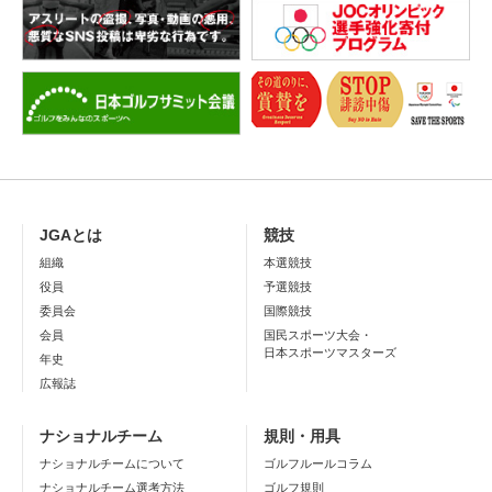
JGAとは
競技
組織
本選競技
役員
予選競技
委員会
国際競技
会員
国民スポーツ大会・
日本スポーツマスターズ
年史
広報誌
ナショナルチーム
規則・用具
ナショナルチームについて
ゴルフルールコラム
ナショナルチーム選考方法
ゴルフ規則