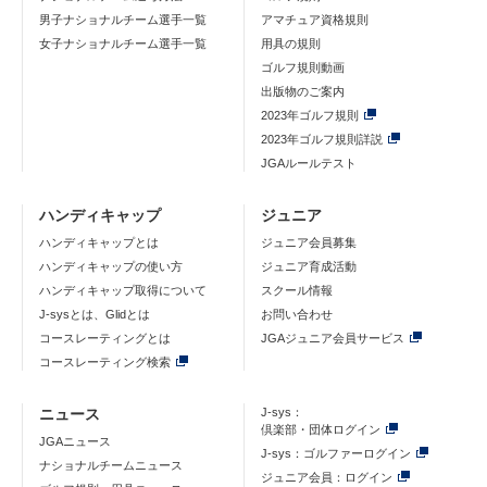
男子ナショナルチーム選手一覧
アマチュア資格規則
女子ナショナルチーム選手一覧
用具の規則
ゴルフ規則動画
出版物のご案内
2023年ゴルフ規則
2023年ゴルフ規則詳説
JGAルールテスト
ハンディキャップ
ジュニア
ハンディキャップとは
ジュニア会員募集
ハンディキャップの使い方
ジュニア育成活動
ハンディキャップ取得について
スクール情報
J-sysとは、Glidとは
お問い合わせ
コースレーティングとは
JGAジュニア会員サービス
コースレーティング検索
ニュース
J-sys：
倶楽部・団体ログイン
JGAニュース
J-sys：ゴルファーログイン
ナショナルチームニュース
ジュニア会員：ログイン