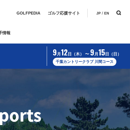
GOLFPEDIA
ゴルフ応援サイト
/
JP
EN
手情報
9
12
9
15
月
日（木） 〜
月
日（日）
千葉カントリークラブ 川間コース
ports