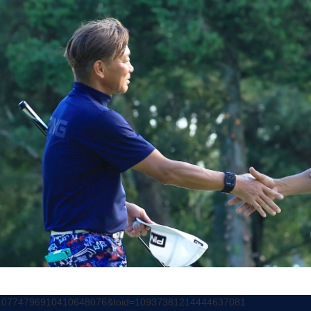
10774796910410648076&toid=10937381214444637081