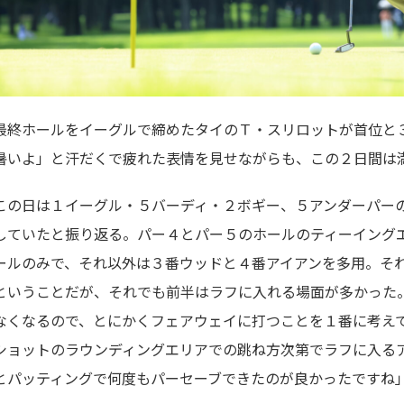
最終ホールをイーグルで締めたタイのＴ・スリロットが首位と
暑いよ」と汗だくで疲れた表情を見せながらも、この２日間は
この日は１イーグル・５バーディ・２ボギー、５アンダーパーの
していたと振り返る。パー４とパー５のホールのティーイング
ールのみで、それ以外は３番ウッドと４番アイアンを多用。そ
ということだが、それでも前半はラフに入れる場面が多かった
なくなるので、とにかくフェアウェイに打つことを１番に考え
ショットのラウンディングエリアでの跳ね方次第でラフに入る
とパッティングで何度もパーセーブできたのが良かったですね