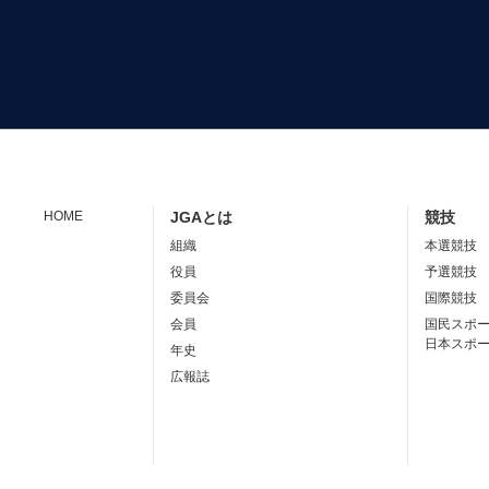
HOME
JGAとは
競技
組織
本選競技
役員
予選競技
委員会
国際競技
会員
国民スポ
日本スポ
年史
広報誌