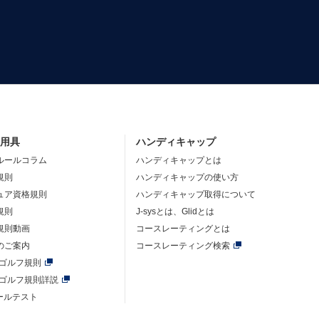
・用具
ハンディキャップ
ルールコラム
ハンディキャップとは
規則
ハンディキャップの使い方
ュア資格規則
ハンディキャップ取得について
規則
J-sysとは、Glidとは
規則動画
コースレーティングとは
のご案内
コースレーティング検索
年ゴルフ規則
年ゴルフ規則詳説
ルールテスト