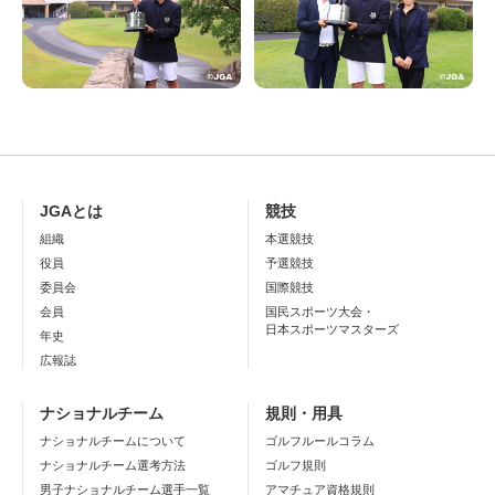
JGAとは
競技
組織
本選競技
役員
予選競技
委員会
国際競技
会員
国民スポーツ大会・
日本スポーツマスターズ
年史
広報誌
ナショナルチーム
規則・用具
ナショナルチームについて
ゴルフルールコラム
ナショナルチーム選考方法
ゴルフ規則
男子ナショナルチーム選手一覧
アマチュア資格規則