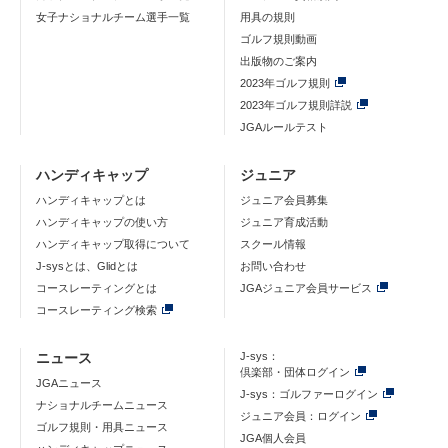
女子ナショナルチーム選手一覧
用具の規則
ゴルフ規則動画
出版物のご案内
2023年ゴルフ規則
2023年ゴルフ規則詳説
JGAルールテスト
ハンディキャップ
ジュニア
ハンディキャップとは
ジュニア会員募集
ハンディキャップの使い方
ジュニア育成活動
ハンディキャップ取得について
スクール情報
J-sysとは、Glidとは
お問い合わせ
コースレーティングとは
JGAジュニア会員サービス
コースレーティング検索
ニュース
J-sys：
倶楽部・団体ログイン
JGAニュース
J-sys：ゴルファーログイン
ナショナルチームニュース
ジュニア会員：ログイン
ゴルフ規則・用具ニュース
JGA個人会員