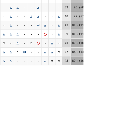
39
76（+6）
-
△
△
-
-
△
-
-
-
40
77（+7）
-
△
-
-
△
△
-
-
△
43
81（+11）
-
△
-
-
-
+4
△
-
△
39
81（+11）
△
△
△
-
-
-
◯
-
△
41
80（+10）
□
-
△
-
□
◯
-
△
-
47
84（+14）
△
△
□
+3
-
-
△
△
□
43
80（+10）
△
△
-
-
-
-
△
□
□