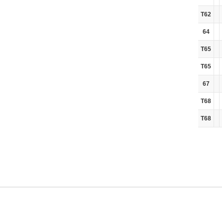
T62
64
T65
T65
67
T68
T68