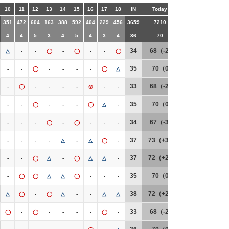
10
11
12
13
14
15
16
17
18
IN
Today
351
472
604
163
388
592
404
229
456
3659
7210
4
4
5
3
4
5
4
3
4
36
70
34
68（-2）
△
-
-
◯
-
◯
-
-
◯
35
70（0）
-
-
◯
-
-
-
-
◯
△
33
68（-2）
-
◯
-
-
-
-
◎
-
-
35
70（0）
-
-
◯
-
-
-
◯
△
-
34
67（-3）
-
-
-
◯
-
◯
-
-
-
37
73（+3）
-
-
-
-
△
-
△
◯
-
37
72（+2）
-
-
◯
△
-
◯
△
△
-
35
70（0）
-
◯
◯
△
△
◯
-
-
-
38
72（+2）
△
◯
-
◯
△
-
-
△
△
33
68（-2）
◯
-
◯
-
-
-
-
◯
-