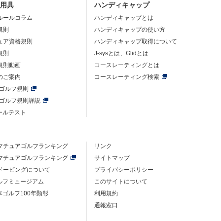
・用具
ハンディキャップ
ルールコラム
ハンディキャップとは
規則
ハンディキャップの使い方
ュア資格規則
ハンディキャップ取得について
規則
J-sysとは、Glidとは
規則動画
コースレーティングとは
のご案内
コースレーティング検索
年ゴルフ規則
年ゴルフ規則詳説
ルールテスト
マチュアゴルフ
ランキング
リンク
マチュアゴルフ
ランキング
サイトマップ
ドーピングについて
プライバシーポリシー
ゴルフミュージアム
このサイトについて
本ゴルフ100年顕彰
利用規約
通報窓口