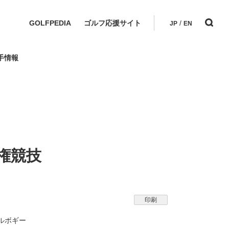
GOLFPEDIA
ゴルフ応援サイト
/
JP
EN
手情報
権競技
印刷
ルボギー