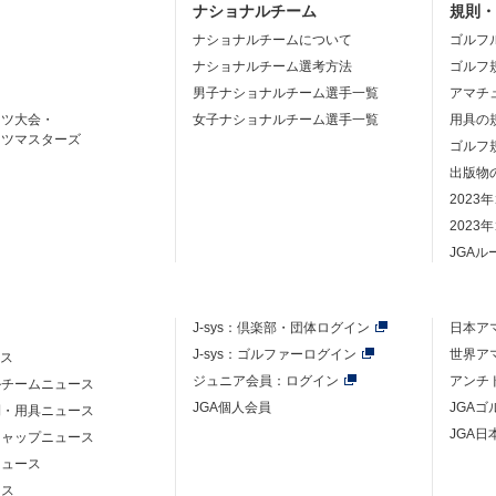
ナショナルチーム
規則
ナショナルチームについて
ゴルフ
ナショナルチーム選考方法
ゴルフ
男子ナショナルチーム選手一覧
アマチ
ーツ大会・
女子ナショナルチーム選手一覧
用具の
ーツマスターズ
ゴルフ
出版物
2023
2023
JGA
J-sys：
倶楽部・団体ログイン
日本ア
J-sys：ゴルファーログイン
世界ア
ース
ジュニア会員：ログイン
アンチ
ルチームニュース
JGA個人会員
JGA
則・用具ニュース
JGA日
キャップニュース
ニュース
ース