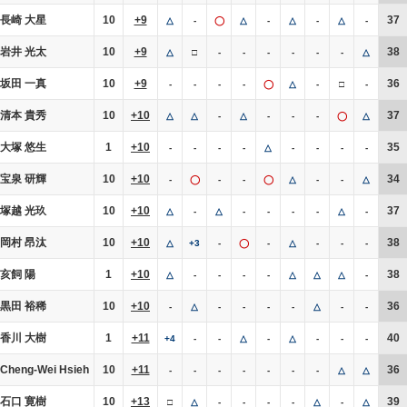
長崎 大星
10
+9
37
△
-
◯
△
-
△
-
△
-
岩井 光太
10
+9
38
△
□
-
-
-
-
-
-
△
坂田 一真
10
+9
36
-
-
-
-
◯
△
-
□
-
清本 貴秀
10
+10
37
△
△
-
△
-
-
-
◯
△
大塚 悠生
1
+10
35
-
-
-
-
△
-
-
-
-
宝泉 研輝
10
+10
34
-
◯
-
-
◯
△
-
-
△
塚越 光玖
10
+10
37
△
-
△
-
-
-
-
△
-
岡村 昂汰
10
+10
38
△
+3
-
◯
-
△
-
-
-
亥飼 陽
1
+10
38
△
-
-
-
-
△
△
△
-
黒田 裕稀
10
+10
36
-
△
-
-
-
-
△
-
-
香川 大樹
1
+11
40
+4
-
-
△
-
△
-
-
-
Cheng-Wei Hsieh
10
+11
36
-
-
-
-
-
-
-
△
△
石口 寛樹
10
+13
39
□
△
-
-
-
-
△
-
△