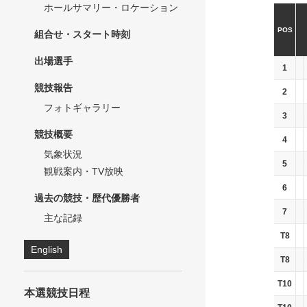
ホールサマリー・ロケーション
POS
組合せ・スタート時刻
出場選手
1
競技報告
2
フォトギャラリー
3
競技概要
4
気象状況
5
観戦案内・TV放映
6
過去の競技・歴代優勝者
7
主な記録
T8
English
T8
T10
本選競技日程