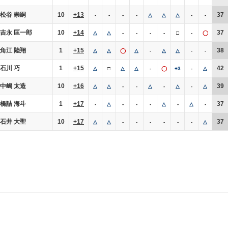
松谷 崇嗣
10
+13
37
-
-
-
-
△
△
△
-
-
吉永 匡一郎
10
+14
37
△
△
-
-
-
-
□
-
◯
角江 陸翔
1
+15
38
△
△
◯
△
-
△
△
-
-
石川 巧
1
+15
42
△
□
△
△
-
◯
+3
-
△
中嶋 太造
10
+16
39
△
△
-
-
△
-
△
-
△
橋詰 海斗
1
+17
37
-
△
-
-
-
△
-
△
-
石井 大聖
10
+17
37
△
△
-
-
-
-
-
-
△