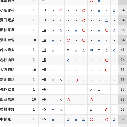
佐藤 快斗
1
+2
34
-
-
-
-
-
◯
△
-
-
小窪 都斗
1
+3
34
-
◯
-
-
◯
-
△
-
△
澤田 竜成
1
+3
34
-
-
-
-
◯
-
-
△
-
田村 軍馬
1
+4
36
-
△
-
△
◯
-
△
◯
△
酒井 遼也
10
+4
34
△
-
◯
-
◯
-
△
-
-
鈴木 隆太
1
+4
46
△
-
□
△
△
+3
□
△
△
志村 由羅
1
+5
34
-
-
△
-
-
-
-
◯
-
大西 翔駈
10
+5
33
-
-
-
-
-
-
-
◯
-
新井 龍紀
1
+5
35
△
△
-
◯
-
-
-
-
-
矢野 仁貴
1
+5
37
-
-
-
-
-
△
□
-
-
飯田 悠麿
10
+5
33
-
△
◯
-
-
◯
-
-
-
枝川 吏輝
1
+5
37
△
△
-
-
-
□
-
◯
-
中村 駈
1
+5
37
△
-
△
△
△
◯
-
◯
△