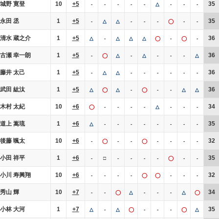
城野 寛登
10
+5
35
-
-
-
-
-
△
-
-
-
永田 丞
1
+5
35
-
△
△
-
-
-
◯
-
-
清水 蔵之介
1
+5
36
△
-
△
△
△
◯
-
◯
-
古瀬 幸一朗
1
+5
36
-
◯
△
-
△
-
-
-
△
藤井 太己
1
+5
36
-
△
△
-
-
-
-
-
-
武田 紘汰
1
+5
36
△
◯
△
-
◯
-
-
△
△
木村 太紀
10
+6
34
◯
-
-
-
-
△
-
-
-
道上 嵩琉
1
+6
35
△
-
-
-
-
-
-
-
-
後藤 颯太
10
+6
32
-
◯
-
-
◯
-
-
-
-
小田 祥平
1
+6
35
-
□
-
-
-
-
◯
-
-
小川 寿興翔
10
+6
32
-
-
-
-
◯
◯
-
-
-
秀山 輝
10
+7
34
-
-
◯
△
-
-
-
△
◯
小林 大河
1
+7
35
△
-
△
◯
-
-
-
◯
△