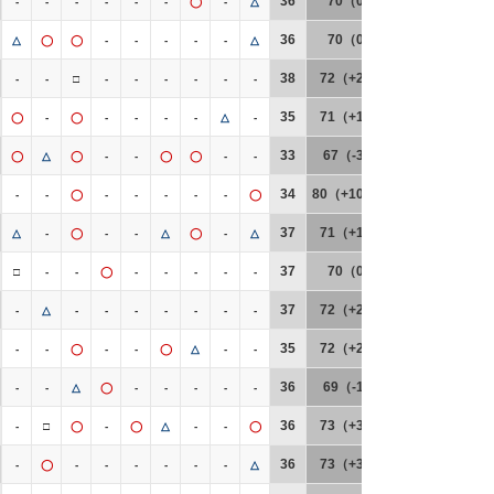
36
70（0）
-
-
-
-
-
-
◯
-
△
36
70（0）
△
◯
◯
-
-
-
-
-
△
38
72（+2）
-
-
□
-
-
-
-
-
-
35
71（+1）
◯
-
◯
-
-
-
-
△
-
33
67（-3）
◯
△
◯
-
-
◯
◯
-
-
34
80（+10）
-
-
◯
-
-
-
-
-
◯
37
71（+1）
△
-
◯
-
-
△
◯
-
△
37
70（0）
□
-
-
◯
-
-
-
-
-
37
72（+2）
-
△
-
-
-
-
-
-
-
35
72（+2）
-
-
◯
-
-
◯
△
-
-
36
69（-1）
-
-
△
◯
-
-
-
-
-
36
73（+3）
-
□
◯
-
◯
△
-
-
◯
36
73（+3）
-
◯
-
-
-
-
-
-
△