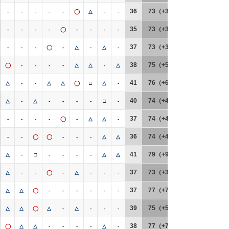
36
73（+3）
-
-
-
-
-
◯
△
-
-
35
73（+3）
-
-
-
-
◯
-
-
-
-
37
73（+3）
-
-
-
◯
-
△
-
△
-
38
75（+5）
◯
-
-
-
-
△
△
-
△
41
76（+6）
△
-
-
△
△
◯
□
△
-
40
74（+4）
△
-
△
-
-
-
-
□
-
37
74（+4）
-
-
-
-
◯
-
△
△
-
36
74（+4）
-
-
◯
◯
-
-
-
△
△
41
79（+9）
△
-
□
-
-
-
-
△
△
37
73（+3）
△
-
-
◯
-
△
-
-
-
37
77（+7）
△
△
◯
-
-
-
-
-
-
39
75（+5）
△
△
◯
△
-
△
-
-
-
38
77（+7）
◯
△
△
-
-
-
-
△
-