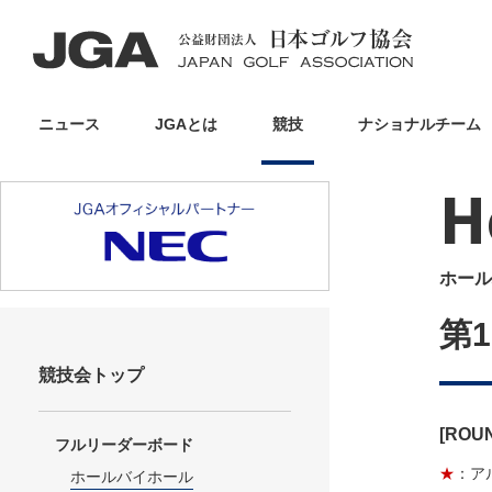
ニュース
JGAとは
競技
ナショナルチーム
H
ホール
第
競技会トップ
[ROU
フルリーダーボード
★
：ア
ホールバイホール