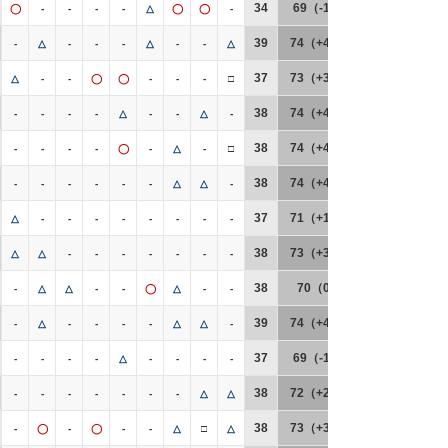
34
69（-1）
◯
-
-
-
-
△
◯
◯
-
39
74（+4）
-
△
-
-
-
△
-
-
△
37
73（+3）
△
-
-
◯
◯
-
-
-
□
38
74（+4）
-
-
-
-
△
-
-
△
-
38
74（+4）
-
-
-
-
◯
-
△
-
□
38
74（+4）
-
-
-
-
-
-
△
△
-
37
71（+1）
△
-
-
-
-
-
-
-
-
38
73（+3）
△
△
-
-
-
-
-
-
-
38
70（0）
-
△
△
-
-
◯
△
-
-
39
74（+4）
-
△
-
-
-
-
△
△
-
37
69（-1）
-
-
-
-
△
-
-
-
-
38
72（+2）
-
-
-
-
-
-
-
△
△
38
73（+3）
-
◯
-
◯
-
-
△
□
△