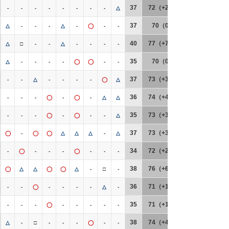
37
72（+2）
-
-
-
-
-
-
-
-
△
37
70（0）
△
-
-
-
△
-
◯
-
-
40
77（+7）
△
□
-
-
△
-
-
-
-
35
70（0）
△
-
-
-
-
◯
◯
-
-
37
73（+3）
-
-
△
-
-
-
-
◯
△
36
74（+4）
-
-
-
◯
-
◯
-
△
△
35
73（+3）
-
-
-
◯
-
◯
-
-
△
37
73（+3）
◯
-
◯
◯
△
△
△
-
△
34
72（+2）
-
◯
-
-
-
◯
-
-
-
38
76（+6）
◯
△
△
◯
◯
△
-
□
-
36
71（+1）
-
-
◯
-
-
-
-
△
-
35
71（+1）
-
-
-
◯
-
-
-
-
-
38
74（+4）
△
-
□
-
-
-
◯
-
-