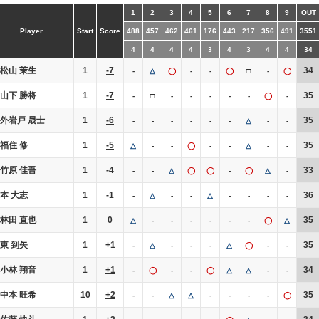
1
2
3
4
5
6
7
8
9
OUT
Player
Start
Score
488
457
462
461
176
443
217
356
491
3551
4
4
4
4
3
4
3
4
4
34
松山 茉生
1
-7
34
-
△
◯
-
-
◯
□
-
◯
山下 勝将
1
-7
35
-
□
-
-
-
-
-
◯
-
外岩戸 晟士
1
-6
35
-
-
-
-
-
-
△
-
-
福住 修
1
-5
35
△
-
-
◯
-
-
△
-
-
竹原 佳吾
1
-4
33
-
-
△
◯
◯
-
◯
△
-
本 大志
1
-1
36
-
△
-
-
△
-
-
-
-
林田 直也
1
0
35
△
-
-
-
-
-
-
◯
△
東 到矢
1
+1
35
-
△
-
-
-
△
◯
-
-
小林 翔音
1
+1
34
-
◯
-
-
◯
△
△
-
-
中本 旺希
10
+2
35
-
-
△
△
-
-
-
-
◯