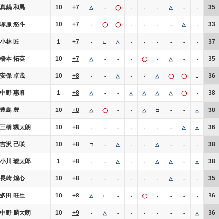
真鍋 和馬
10
+7
35
△
-
◯
-
-
-
△
-
-
塚原 悠斗
10
+7
33
-
◯
◯
-
-
-
-
△
-
小林 匠
1
+7
37
-
□
△
-
-
-
-
-
-
橋本 拓英
10
+7
35
△
-
-
-
◯
-
△
-
-
安保 卓哉
10
+8
36
-
-
△
-
-
△
◯
◯
□
中野 惠將
1
+8
38
△
-
-
△
△
△
△
◯
-
豊島 豊
10
+8
38
△
◯
-
-
△
□
-
-
△
三橋 颯太朗
10
+8
36
-
-
-
-
-
-
-
△
△
吉沢 己咲
10
+8
38
□
-
△
-
-
△
-
-
-
小川 琥太郎
1
+8
38
-
-
△
-
-
△
△
-
△
長崎 煌心
10
+8
35
-
-
-
-
-
-
△
-
-
多田 旺生
10
+8
36
△
□
-
-
◯
-
-
-
-
中野 麟太朗
10
+9
36
-
△
-
-
-
-
-
-
△