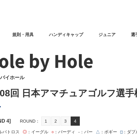
規則・用具
ハンディキャップ
ジュニア
選
ole by Hole
バイホール
108回 日本アマチュアゴルフ選手
ND
4
]
ROUND
1
2
3
4
ルバトロス
◎
：イーグル
○
：バーディ
-
：パー
△
：ボギー
□
：ダブ