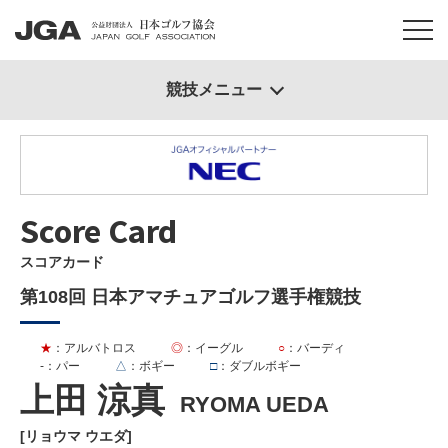
競技メニュー
Score Card
スコアカード
第108回 日本アマチュアゴルフ選手権競技
★
：アルバトロス
◎
：イーグル
○
：バーディ
-
：パー
△
：ボギー
□
：ダブルボギー
上田 涼真
RYOMA UEDA
[リョウマ ウエダ]