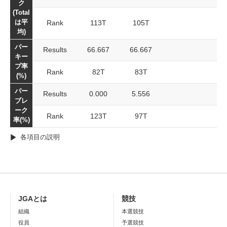
ク
(Total
は平
Rank
113T
105T
均)
パー
Results
66.667
66.667
キー
プ率
Rank
82T
83T
(%)
パー
Results
0.000
5.556
ブレ
ーク
Rank
123T
97T
率(%)
各項目の説明
JGAとは
競技
組織
本選競技
役員
予選競技