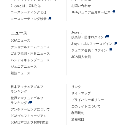
J-sysとは、Glidとは
お問い合わせ
コースレーティングとは
JGAジュニア会員サービス
コースレーティング検索
ニュース
J-sys：
倶楽部・団体ログイン
JGAニュース
J-sys：ゴルファーログイン
ナショナルチームニュース
ジュニア会員：ログイン
ゴルフ規則・用具ニュース
JGA個人会員
ハンディキャップニュース
ジュニアニュース
競技ニュース
日本アマチュアゴルフ
リンク
ランキング
サイトマップ
世界アマチュアゴルフ
プライバシーポリシー
ランキング
このサイトについて
アンチドーピングについて
利用規約
JGAゴルフミュージアム
通報窓口
JGA日本ゴルフ100年顕彰