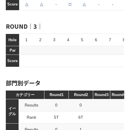
△
△
-
□
△
-
-
◯
Score
ROUND｜3｜
1
2
3
4
5
6
7
8
Hole
Par
Score
部門別データ
カテゴリー
Round1
Round2
Round3
Round4
Results
0
0
イー
グル
Rank
5T
6T
Results
0
1