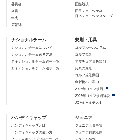
委員会
国際競技
会員
国民スポーツ大会・
日本スポーツマスターズ
年史
広報誌
ナショナルチーム
規則・用具
ナショナルチームについて
ゴルフルールコラム
ナショナルチーム選考方法
ゴルフ規則
男子ナショナルチーム選手一覧
アマチュア資格規則
女子ナショナルチーム選手一覧
用具の規則
ゴルフ規則動画
出版物のご案内
2023年ゴルフ規則
2023年ゴルフ規則詳説
JGAルールテスト
ハンディキャップ
ジュニア
ハンディキャップとは
ジュニア会員募集
ハンディキャップの使い方
ジュニア育成活動
ハンディキャップ取得について
スクール情報