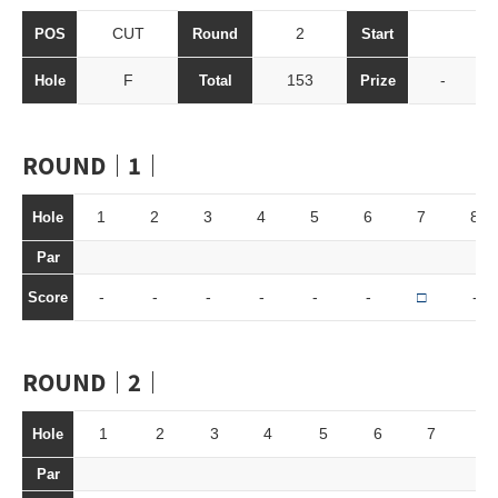
CUT
2
POS
Round
Start
F
153
-
Hole
Total
Prize
ROUND｜1｜
1
2
3
4
5
6
7
8
Hole
Par
-
-
-
-
-
-
□
-
Score
ROUND｜2｜
1
2
3
4
5
6
7
8
Hole
Par