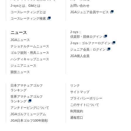
J-sysとは、Glidとは
お問い合わせ
コースレーティングとは
JGAジュニア会員サービス
コースレーティング検索
ニュース
J-sys：
倶楽部・団体ログイン
JGAニュース
J-sys：ゴルファーログイン
ナショナルチームニュース
ジュニア会員：ログイン
ゴルフ規則・用具ニュース
JGA個人会員
ハンディキャップニュース
ジュニアニュース
競技ニュース
日本アマチュアゴルフ
リンク
ランキング
サイトマップ
世界アマチュアゴルフ
プライバシーポリシー
ランキング
このサイトについて
アンチドーピングについて
利用規約
JGAゴルフミュージアム
通報窓口
JGA日本ゴルフ100年顕彰