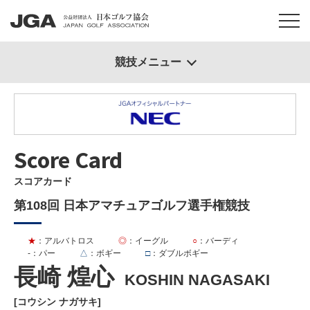
競技メニュー
Score Card
スコアカード
第108回 日本アマチュアゴルフ選手権競技
★
：アルバトロス
◎
：イーグル
○
：バーディ
-
：パー
△
：ボギー
□
：ダブルボギー
長崎 煌心
KOSHIN NAGASAKI
[コウシン ナガサキ]