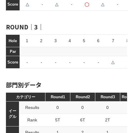
△
-
△
-
◯
△
-
-
Score
ROUND｜3｜
1
2
3
4
5
6
7
8
Hole
Par
-
-
-
-
-
-
△
-
Score
部門別データ
カテゴリー
Round1
Round2
Round3
Roun
Results
0
0
0
イー
グル
Rank
5T
6T
2T
Results
1
2
1