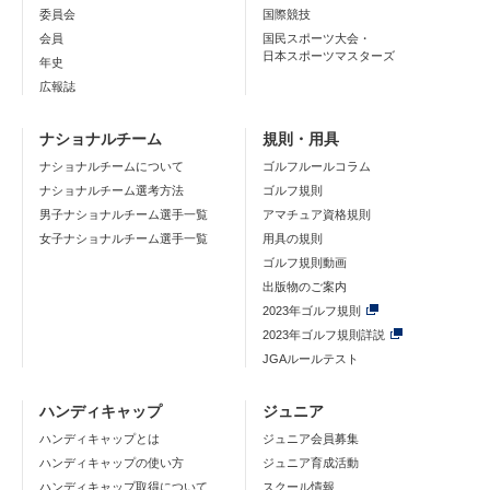
委員会
国際競技
会員
国民スポーツ大会・
日本スポーツマスターズ
年史
広報誌
ナショナルチーム
規則・用具
ナショナルチームについて
ゴルフルールコラム
ナショナルチーム選考方法
ゴルフ規則
男子ナショナルチーム選手一覧
アマチュア資格規則
女子ナショナルチーム選手一覧
用具の規則
ゴルフ規則動画
出版物のご案内
2023年ゴルフ規則
2023年ゴルフ規則詳説
JGAルールテスト
ハンディキャップ
ジュニア
ハンディキャップとは
ジュニア会員募集
ハンディキャップの使い方
ジュニア育成活動
ハンディキャップ取得について
スクール情報