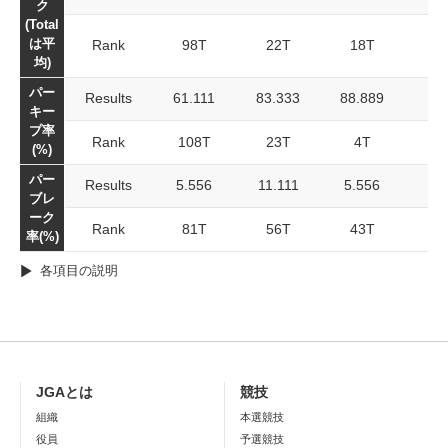
ク
(Total
は平
Rank
98T
22T
18T
均)
パー
Results
61.111
83.333
88.889
キー
プ率
Rank
108T
23T
4T
(%)
パー
Results
5.556
11.111
5.556
ブレ
ーク
Rank
81T
56T
43T
率(%)
各項目の説明
JGAとは
競技
組織
本選競技
役員
予選競技