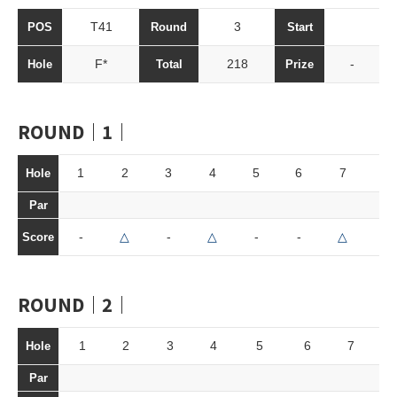
T41
3
POS
Round
Start
F*
218
-
Hole
Total
Prize
ROUND｜1｜
1
2
3
4
5
6
7
8
Hole
Par
-
△
-
△
-
-
△
-
Score
ROUND｜2｜
1
2
3
4
5
6
7
8
Hole
Par