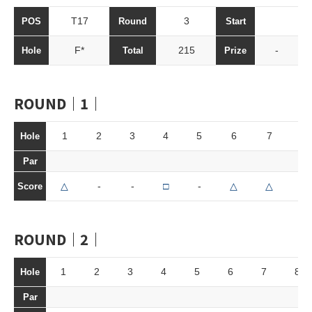
T17
3
POS
Round
Start
F*
215
-
Hole
Total
Prize
ROUND｜1｜
1
2
3
4
5
6
7
8
Hole
Par
△
-
-
□
-
△
△
◯
Score
ROUND｜2｜
1
2
3
4
5
6
7
8
Hole
Par