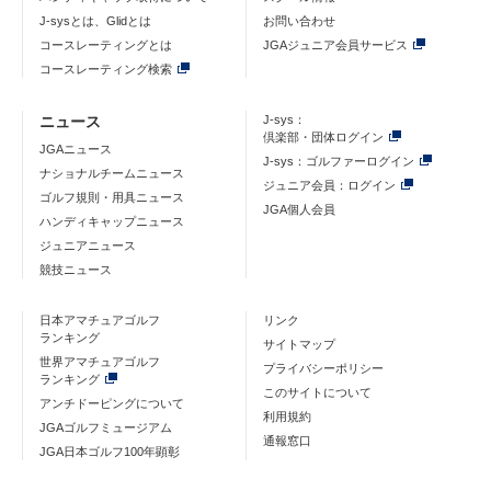
J-sysとは、Glidとは
お問い合わせ
コースレーティングとは
JGAジュニア会員サービス
コースレーティング検索
ニュース
J-sys：
倶楽部・団体ログイン
JGAニュース
J-sys：ゴルファーログイン
ナショナルチームニュース
ジュニア会員：ログイン
ゴルフ規則・用具ニュース
JGA個人会員
ハンディキャップニュース
ジュニアニュース
競技ニュース
日本アマチュアゴルフ
リンク
ランキング
サイトマップ
世界アマチュアゴルフ
プライバシーポリシー
ランキング
このサイトについて
アンチドーピングについて
利用規約
JGAゴルフミュージアム
通報窓口
JGA日本ゴルフ100年顕彰