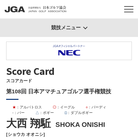
競技メニュー
Score Card
スコアカード
第108回 日本アマチュアゴルフ選手権競技
★
：アルバトロス
◎
：イーグル
○
：バーディ
-
：パー
△
：ボギー
□
：ダブルボギー
大西 翔駈
SHOKA ONISHI
[ショウカ オオニシ]