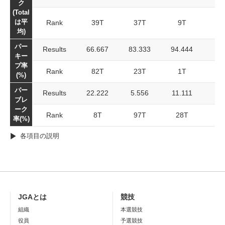
ク
(Total
は平
Rank
39T
37T
9T
均)
パー
Results
66.667
83.333
94.444
キー
プ率
Rank
82T
23T
1T
(%)
パー
Results
22.222
5.556
11.111
ブレ
ーク
Rank
8T
97T
28T
率(%)
各項目の説明
JGAとは
競技
組織
本選競技
役員
予選競技