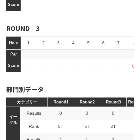
-
-
-
-
-
-
-
-
Score
ROUND｜3｜
1
2
3
4
5
6
7
8
Hole
Par
-
-
-
-
-
-
-
◯
Score
部門別データ
カテゴリー
Round1
Round2
Round3
Roun
Results
0
0
0
イー
グル
Rank
5T
6T
2T
Results
4
1
2