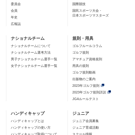
委員会
国際競技
会員
国民スポーツ大会・
日本スポーツマスターズ
年史
広報誌
ナショナルチーム
規則・用具
ナショナルチームについて
ゴルフルールコラム
ナショナルチーム選考方法
ゴルフ規則
男子ナショナルチーム選手一覧
アマチュア資格規則
女子ナショナルチーム選手一覧
用具の規則
ゴルフ規則動画
出版物のご案内
2023年ゴルフ規則
2023年ゴルフ規則詳説
JGAルールテスト
ハンディキャップ
ジュニア
ハンディキャップとは
ジュニア会員募集
ハンディキャップの使い方
ジュニア育成活動
ハンディキャップ取得について
スクール情報