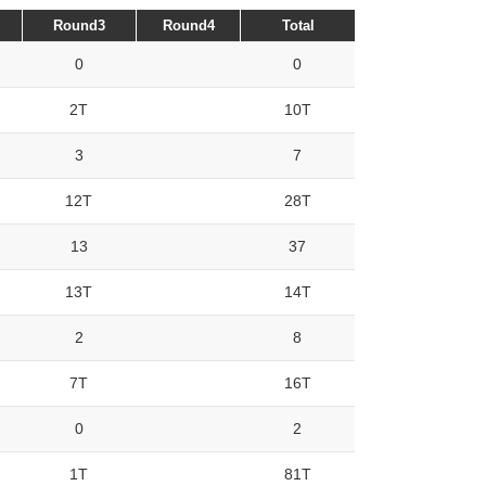
Round3
Round4
Total
0
0
2T
10T
3
7
12T
28T
13
37
13T
14T
2
8
7T
16T
0
2
1T
81T