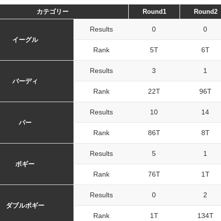
カテゴリー
Round1
Round2
Results
0
0
イーグル
Rank
5T
6T
Results
3
1
バーディ
Rank
22T
96T
Results
10
14
パー
Rank
86T
8T
Results
5
1
ボギー
Rank
76T
1T
Results
0
2
ダブルボギー
Rank
1T
134T