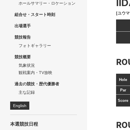
II
ホールサマリー・ロケーション
[ユウマ
組合せ・スタート時刻
出場選手
競技報告
フォトギャラリー
競技概要
RO
気象状況
観戦案内・TV放映
Hole
過去の競技・歴代優勝者
Par
主な記録
Score
English
RO
本選競技日程