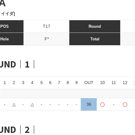
DA
 イイダ]
T17
POS
Round
F*
Hole
Total
UND｜1｜
1
2
3
4
5
6
7
8
9
OUT
10
11
12
-
△
-
△
-
-
-
-
-
36
◯
-
◯
UND｜2｜