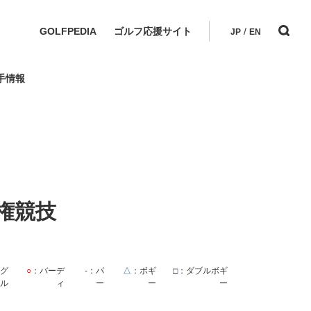
GOLFPEDIA
ゴルフ応援サイト
/
JP
EN
手情報
権競技
ーグ
○
：バーデ
-
：パ
△
：ボギ
□
：ダブルボギ
ル
ィ
ー
ー
ー