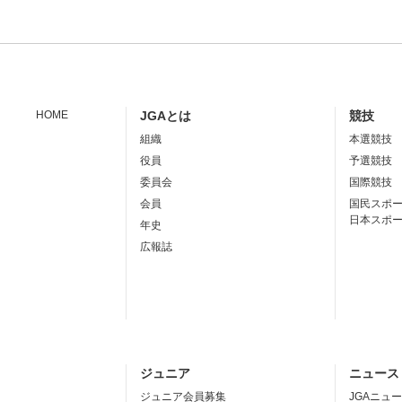
HOME
JGAとは
競技
組織
本選競技
役員
予選競技
委員会
国際競技
会員
国民スポ
日本スポ
年史
広報誌
ジュニア
ニュース
ジュニア会員募集
JGAニュ