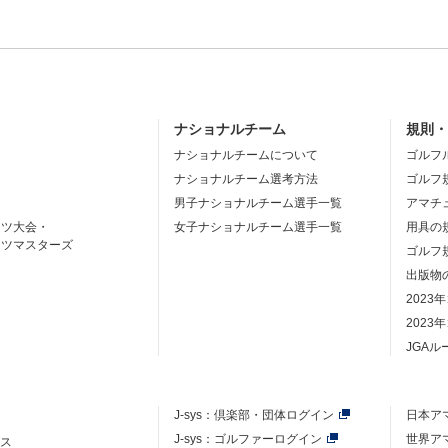
ナショナルチーム
規則
ナショナルチームについて
ゴルフ
ナショナルチーム選考方法
ゴルフ
男子ナショナルチーム選手一覧
アマチ
ーツ大会・
女子ナショナルチーム選手一覧
用具の
ーツマスターズ
ゴルフ
出版物
2023
2023
JGA
J-sys：
倶楽部・団体ログイン
日本ア
J-sys：ゴルファーログイン
世界ア
ース