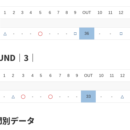
1
2
3
4
5
6
7
8
9
OUT
10
11
12
△
-
-
-
◯
-
-
-
□
36
-
-
□
UND｜3｜
1
2
3
4
5
6
7
8
9
OUT
10
11
12
-
△
◯
-
-
◯
-
-
-
33
-
-
△
門別データ