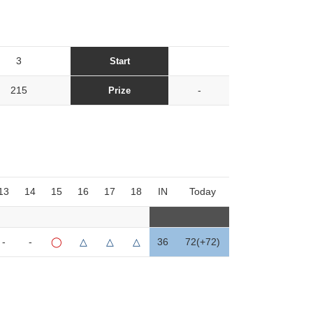
3
Start
215
-
Prize
13
14
15
16
17
18
IN
Today
-
-
◯
△
△
△
36
72(+72)