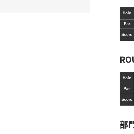
Hole
Par
Score
RO
Hole
Par
Score
部