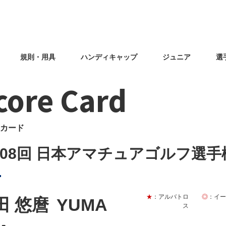
規則・用具
ハンディキャップ
ジュニア
選
core Card
カード
108回 日本アマチュアゴルフ選手
★
：アルバトロ
◎
：イ
田 悠麿
YUMA
ス