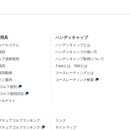
・用具
ハンディキャップ
ルールコラム
ハンディキャップとは
規則
ハンディキャップの使い方
ュア資格規則
ハンディキャップ取得について
規則
J-sysとは、Glidとは
規則動画
コースレーティングとは
のご案内
コースレーティング検索
年ゴルフ規則
年ゴルフ規則詳説
ルールテスト
マチュアゴルフ
ランキング
リンク
マチュアゴルフ
ランキング
サイトマップ