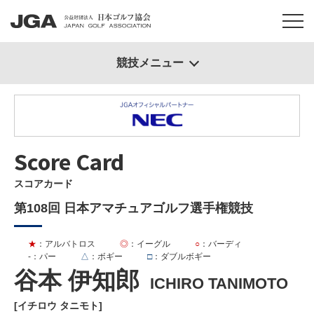
競技メニュー
Score Card
スコアカード
第108回 日本アマチュアゴルフ選手権競技
★
：アルバトロス
◎
：イーグル
○
：バーディ
-
：パー
△
：ボギー
□
：ダブルボギー
谷本 伊知郎
ICHIRO TANIMOTO
[イチロウ タニモト]