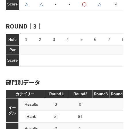
△
△
-
-
◯
△
+4
Score
ROUND｜3｜
1
2
3
4
5
6
7
8
Hole
Par
Score
部門別データ
カテゴリー
Round1
Round2
Round3
Round4
Results
0
0
イー
グル
Rank
5T
6T
Results
2
1