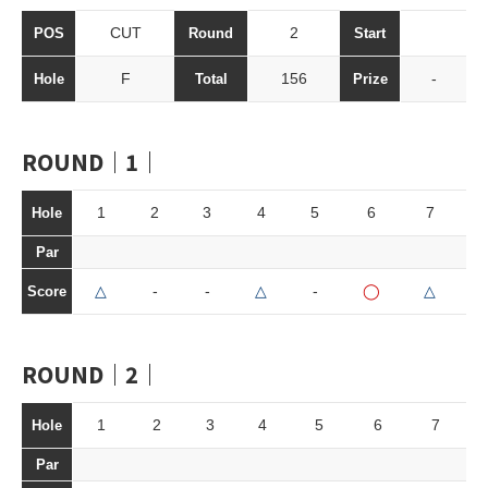
CUT
2
POS
Round
Start
F
156
-
Hole
Total
Prize
ROUND｜1｜
1
2
3
4
5
6
7
8
Hole
Par
△
-
-
△
-
◯
△
-
Score
ROUND｜2｜
1
2
3
4
5
6
7
Hole
Par