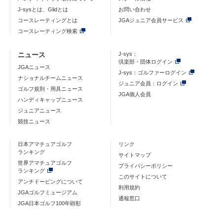
J-sysとは、Glidとは
お問い合わせ
コースレーティングとは
JGAジュニア会員サービス
コースレーティング検索
ニュース
J-sys：
倶楽部・団体ログイン
JGAニュース
J-sys：ゴルファーログイン
ナショナルチームニュース
ジュニア会員：ログイン
ゴルフ規則・用具ニュース
JGA個人会員
ハンディキャップニュース
ジュニアニュース
競技ニュース
日本アマチュアゴルフ
リンク
ランキング
サイトマップ
世界アマチュアゴルフ
プライバシーポリシー
ランキング
このサイトについて
アンチドーピングについて
利用規約
JGAゴルフミュージアム
通報窓口
JGA日本ゴルフ100年顕彰