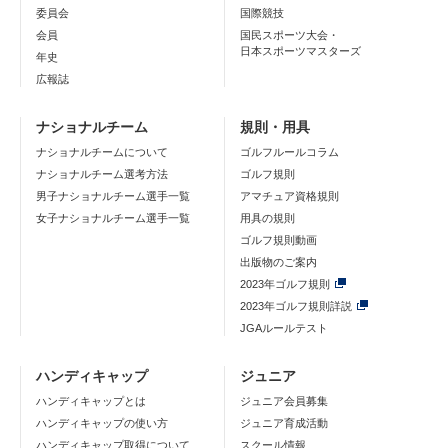
委員会
国際競技
会員
国民スポーツ大会・
日本スポーツマスターズ
年史
広報誌
ナショナルチーム
規則・用具
ナショナルチームについて
ゴルフルールコラム
ナショナルチーム選考方法
ゴルフ規則
男子ナショナルチーム選手一覧
アマチュア資格規則
女子ナショナルチーム選手一覧
用具の規則
ゴルフ規則動画
出版物のご案内
2023年ゴルフ規則
2023年ゴルフ規則詳説
JGAルールテスト
ハンディキャップ
ジュニア
ハンディキャップとは
ジュニア会員募集
ハンディキャップの使い方
ジュニア育成活動
ハンディキャップ取得について
スクール情報