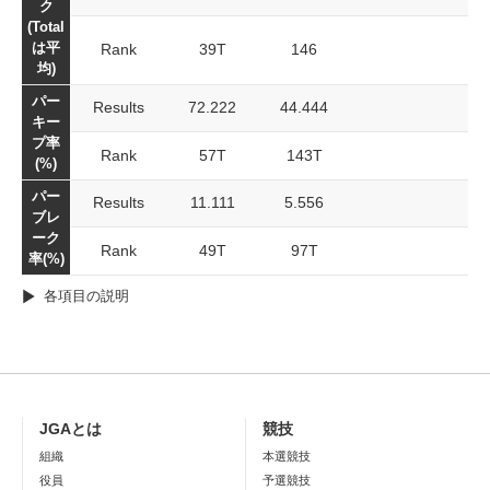
ク
(Total
は平
Rank
39T
146
均)
パー
Results
72.222
44.444
キー
プ率
Rank
57T
143T
(%)
パー
Results
11.111
5.556
ブレ
ーク
Rank
49T
97T
率(%)
各項目の説明
JGAとは
競技
組織
本選競技
役員
予選競技