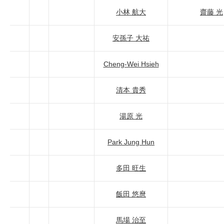
小林 航大
齋藤 光
安孫子 大祐
Cheng-Wei Hsieh
清本 貴秀
湯原 光
Park Jung Hun
多田 旺生
飯田 悠麿
馬場 治至