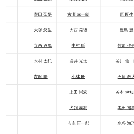
寄田 聖悟
古瀬 幸一朗
原 匠生
大塚 悠生
大西 晃盟
豊島 豊
寺西 遼馬
中村 駈
竹原 佳
木村 太紀
岩井 光太
谷川 仙一
亥飼 陽
小林 匠
石垣 敢
上田 崇宏
谷本 伊知
犬飼 泰我
黒田 裕
吉永 匡一郎
水谷 海