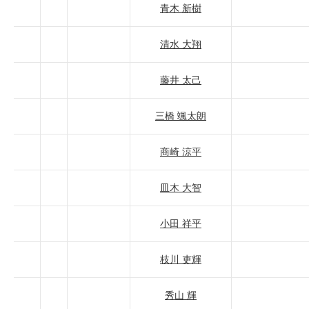
青木 新樹
清水 大翔
藤井 太己
三橋 颯太朗
商崎 涼平
皿木 大智
小田 祥平
枝川 吏輝
秀山 輝