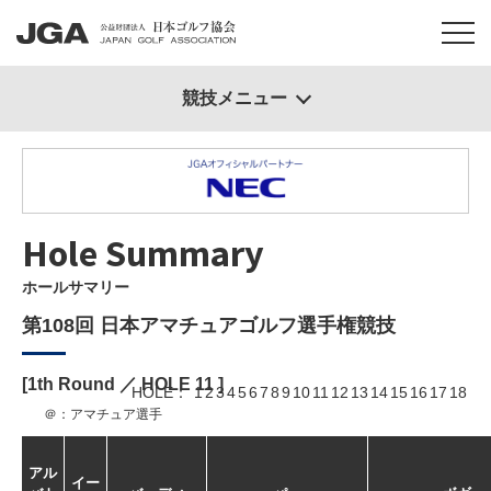
競技メニュー
Hole Summary
ホールサマリー
第108回 日本アマチュアゴルフ選手権競技
[1th Round ／ HOLE
11
]
HOLE
1
2
3
4
5
6
7
8
9
10
11
12
13
14
15
16
17
18
＠：アマチュア選手
アル
イー