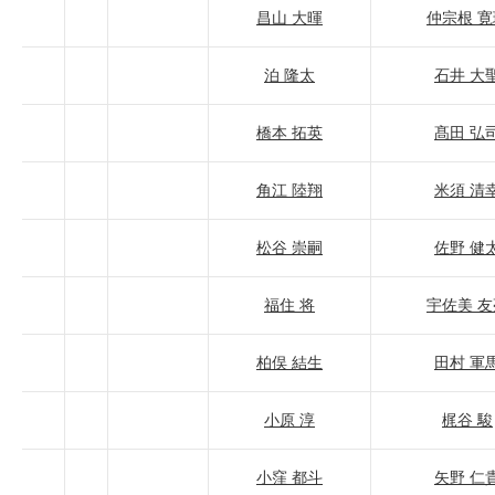
昌山 大暉
仲宗根 寛
泊 隆太
石井 大
橋本 拓英
髙田 弘
角江 陸翔
米須 清
松谷 崇嗣
佐野 健
福住 将
宇佐美 友
柏俣 結生
田村 軍
小原 淳
梶谷 駿
小窪 都斗
矢野 仁