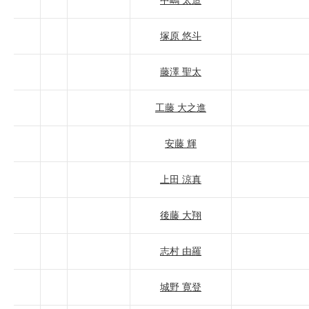
中嶋 太造
塚原 悠斗
藤澤 聖太
工藤 大之進
安藤 輝
上田 涼真
後藤 大翔
志村 由羅
城野 寛登