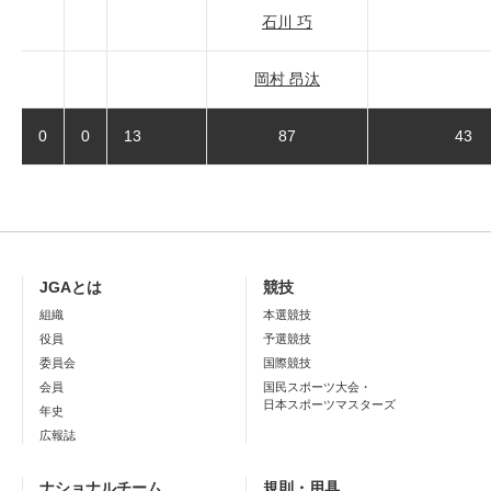
石川 巧
岡村 昂汰
0
0
13
87
43
JGAとは
競技
組織
本選競技
役員
予選競技
委員会
国際競技
会員
国民スポーツ大会・
日本スポーツマスターズ
年史
広報誌
ナショナルチーム
規則・用具