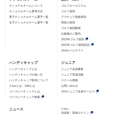
ナショナルチームについて
ゴルフルールコラム
ナショナルチーム選考方法
ゴルフ規則
男子ナショナルチーム選手一覧
アマチュア資格規則
女子ナショナルチーム選手一覧
用具の規則
ゴルフ規則動画
出版物のご案内
2023年ゴルフ規則
2023年ゴルフ規則詳説
JGAルールテスト
ハンディキャップ
ジュニア
ハンディキャップとは
ジュニア会員募集
ハンディキャップの使い方
ジュニア育成活動
ハンディキャップ取得について
スクール情報
J-sysとは、Glidとは
お問い合わせ
コースレーティングとは
JGAジュニア会員サービス
コースレーティング検索
ニュース
J-sys：
倶楽部・団体ログイン