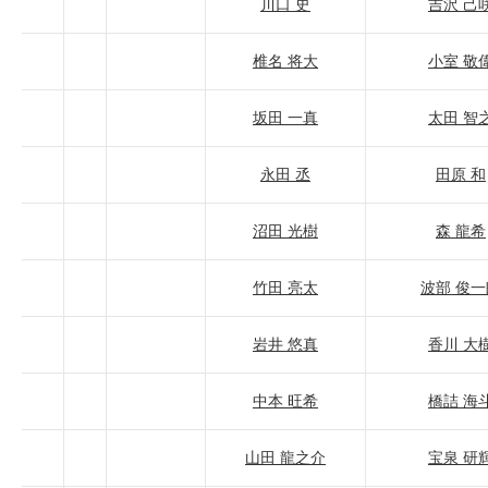
川口 史
吉沢 己
椎名 将大
小室 敬
坂田 一真
太田 智
永田 丞
田原 和
沼田 光樹
森 龍希
竹田 亮太
波部 俊一
岩井 悠真
香川 大
中本 旺希
橋詰 海
山田 龍之介
宝泉 研