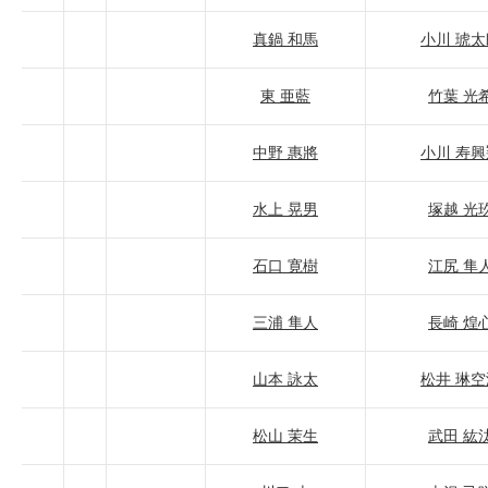
真鍋 和馬
小川 琥太
東 亜藍
竹葉 光
中野 惠將
小川 寿興
水上 晃男
塚越 光
石口 寛樹
江尻 隼
三浦 隼人
長崎 煌
山本 詠太
松井 琳空
松山 茉生
武田 紘