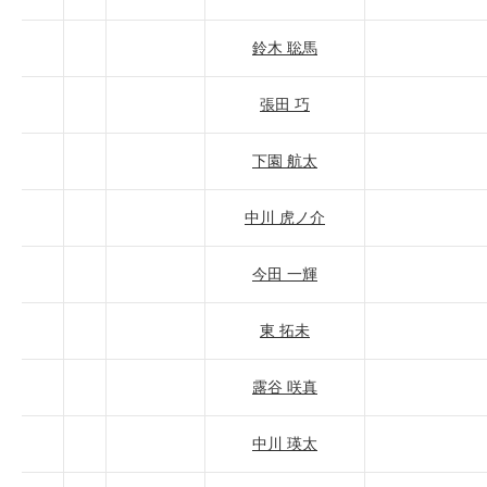
鈴木 聡馬
張田 巧
下園 航太
中川 虎ノ介
今田 一輝
東 拓未
露谷 咲真
中川 瑛太