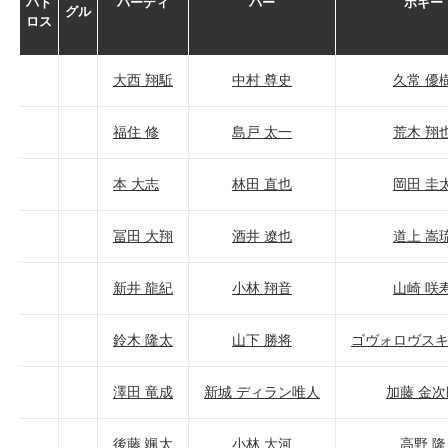
バト
バーディ
パー
ボギー
グル
ロス
大西 翔駈
中村 尊史
久常 優
福住 修
島戸 太一
荒木 翔
本 大志
林田 直也
岡田 圭
冨田 大翔
酒井 遼也
道上 嵩
新井 龍紀
小林 翔音
山崎 咲
鈴木 隆太
山下 勝将
ゴヴォロヴスキ
澤田 竜成
新城 ディラン唯人
加藤 金次
後藤 颯太
小林 大河
高野 隆