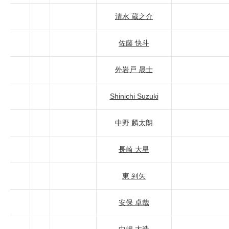
清水 蔵之介
佐藤 快斗
外岩戸 晟士
Shinichi Suzuki
中野 麟太朗
長崎 大星
東 到矢
安保 卓哉