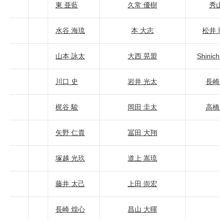
東 亜藍
久常 優樹
秀
水谷 海琉
本 大志
松井
山本 詠太
大西 晃盟
Shinich
川口 史
岩井 光太
長崎
梶谷 駿
岡田 圭太
高橋
矢野 仁貴
冨田 大翔
塚越 光玖
道上 嵩琉
藤井 太己
上田 崇宏
長崎 煌心
昌山 大暉