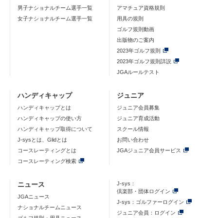
男子ナショナルチーム選手一覧
アマチュア資格規則
女子ナショナルチーム選手一覧
用具の規則
ゴルフ規則動画
出版物のご案内
2023年ゴルフ規則
2023年ゴルフ規則詳説
JGAルールテスト
ハンディキャップ
ジュニア
ハンディキャップとは
ジュニア会員募集
ハンディキャップの使い方
ジュニア育成活動
ハンディキャップ取得について
スクール情報
J-sysとは、Glidとは
お問い合わせ
コースレーティングとは
JGAジュニア会員サービス
コースレーティング検索
ニュース
J-sys：
倶楽部・団体ログイン
JGAニュース
J-sys：ゴルファーログイン
ナショナルチームニュース
ジュニア会員：ログイン