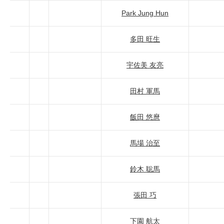
Park Jung Hun
多田 旺生
宇佐美 友亮
田村 軍馬
飯田 悠麿
馬場 治至
鈴木 聡馬
張田 巧
下園 航太