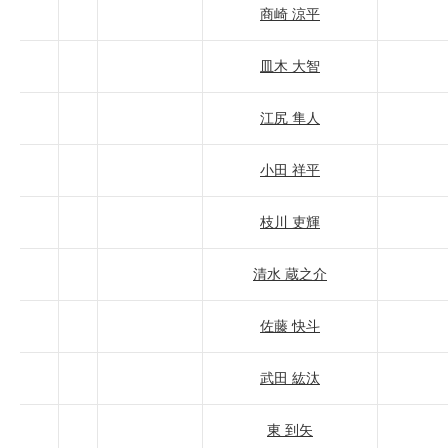
商崎 涼平
皿木 大智
江尻 隼人
小田 祥平
枝川 吏輝
清水 蔵之介
佐藤 快斗
武田 紘汰
東 到矢