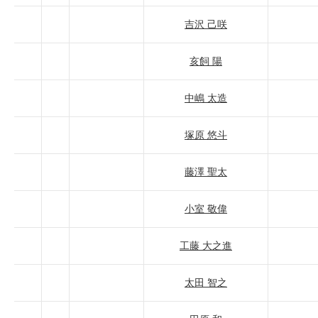
吉沢 己咲
亥飼 陽
中嶋 太造
塚原 悠斗
藤澤 聖太
小室 敬偉
工藤 大之進
太田 智之