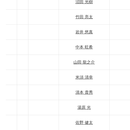
沼田 光樹
竹田 亮太
岩井 悠真
中本 旺希
山田 龍之介
米須 清幸
清本 貴秀
湯原 光
佐野 健太