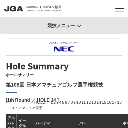
競技メニュー
Hole Summary
ホールサマリー
第108回 日本アマチュアゴルフ選手権競技
[1th Round ／ HOLE
14
]
HOLE
1
2
3
4
5
6
7
8
9
10
11
12
13
14
15
16
17
18
＠：アマチュア選手
アル
イー
バト
バーディ
パー
ボ
グル