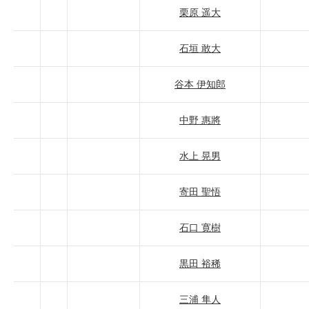
栗原 遥大
石垣 敢大
谷本 伊知郎
中野 惠將
水上 晃男
寄田 聖悟
石口 寛樹
黒田 裕稀
三浦 隼人