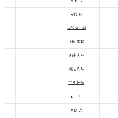
田原 和
安藤 輝
波部 俊一朗
上田 涼真
後藤 大翔
橋詰 海斗
宝泉 研輝
石川 巧
齋藤 光