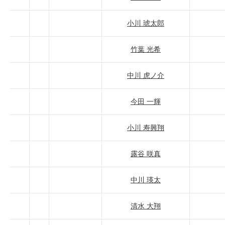
小川 琥太郎
竹葉 光希
中川 虎ノ介
今田 一輝
小川 寿興翔
露谷 咲真
中川 瑛太
清水 大翔