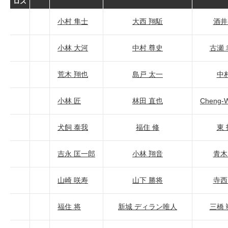
ロス
小村 隼士
大西 翔駈
酒井
小林 大河
中村 尊史
古瀬
荒木 翔也
島戸 太一
中
小林 匠
林田 直也
Cheng-W
犬飼 泰我
福住 修
東
吉永 匡一郎
小林 翔音
青木
山崎 咲寿
山下 勝将
寺西
福住 将
新城 ディラン唯人
三橋