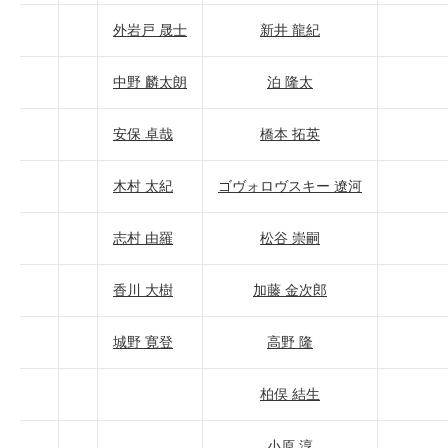
外岩戸 晟士
新井 龍紀
中野 麟太朗
泊 隆太
安保 卓哉
橋本 拓英
木村 太紀
ゴヴォロヴスキー 遼河
志村 由羅
松谷 崇嗣
香川 大樹
加藤 金次郎
城野 寛登
高野 隆
柏俣 結生
小原 淳