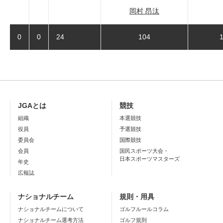
岡村 昂汰
0
0
24
104
JGAとは
競技
組織
本選競技
役員
予選競技
委員会
国際競技
会員
国民スポーツ大会・
日本スポーツマスターズ
年史
広報誌
ナショナルチーム
規則・用具
ナショナルチームについて
ゴルフルールコラム
ナショナルチーム選考方法
ゴルフ規則