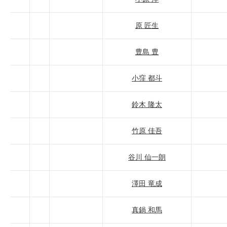
原 匠生
豊島 豊
小窪 都斗
鈴木 隆太
竹原 佳吾
谷川 仙一朗
澤田 竜成
真鍋 和馬