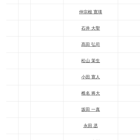
仲宗根 寛瑛
石井 大聖
髙田 弘司
松山 茉生
小田 寛人
椎名 将大
坂田 一真
永田 丞