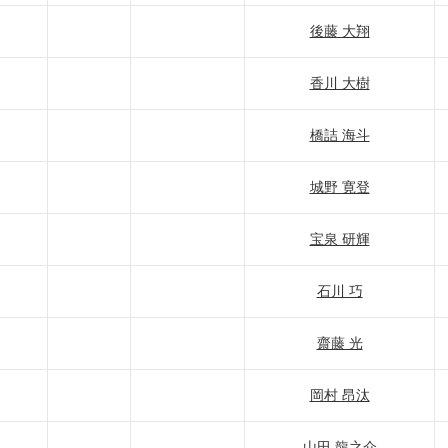
後藤 大翔
香川 大樹
橋詰 海斗
城野 寛登
宝泉 研輝
石川 巧
齋藤 光
岡村 昂汰
山田 龍之介