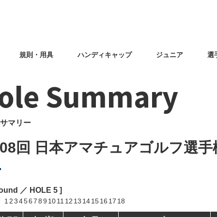
規則・用具
ハンディキャップ
ジュニア
選
ole Summary
サマリー
108回 日本アマチュアゴルフ選手
Round ／ HOLE
5
]
1
2
3
4
5
6
7
8
9
10
11
12
13
14
15
16
17
18