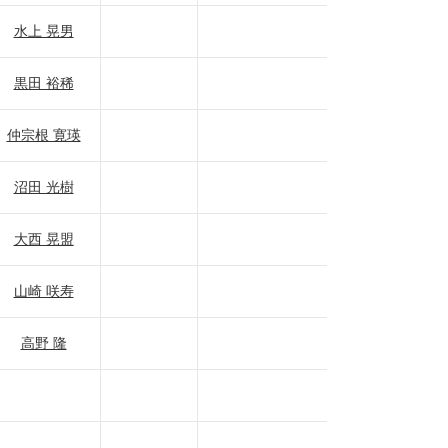
水上 晃男
黒田 裕稀
仲宗根 寛瑛
沼田 光樹
大西 晃盟
山崎 咲寿
高野 隆