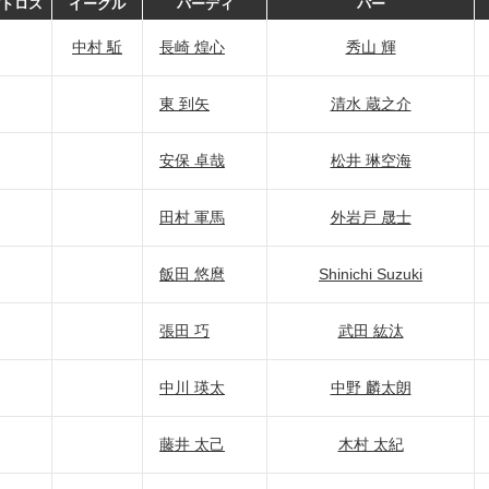
トロス
イーグル
バーディ
パー
中村 駈
長崎 煌心
秀山 輝
東 到矢
清水 蔵之介
安保 卓哉
松井 琳空海
田村 軍馬
外岩戸 晟士
飯田 悠麿
Shinichi Suzuki
張田 巧
武田 紘汰
中川 瑛太
中野 麟太朗
藤井 太己
木村 太紀