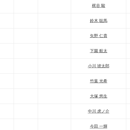
梶谷 駿
鈴木 聡馬
矢野 仁貴
下園 航太
小川 琥太郎
竹葉 光希
大塚 悠生
中川 虎ノ介
今田 一輝