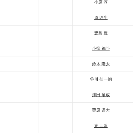
小原 淳
原 匠生
豊島 豊
小窪 都斗
鈴木 隆太
谷川 仙一朗
澤田 竜成
栗原 遥大
東 亜藍