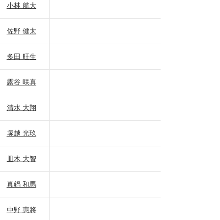
小林 航大
佐野 健太
多田 旺生
露谷 咲真
清水 大翔
塚越 光玖
皿木 大智
真鍋 和馬
中野 惠將