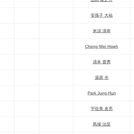
安孫子 大祐
米須 清幸
Cheng-Wei Hsieh
清本 貴秀
湯原 光
Park Jung Hun
宇佐美 友亮
馬場 治至