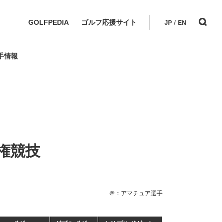
GOLFPEDIA
ゴルフ応援サイト
/
JP
EN
手情報
権競技
＠：アマチュア選手