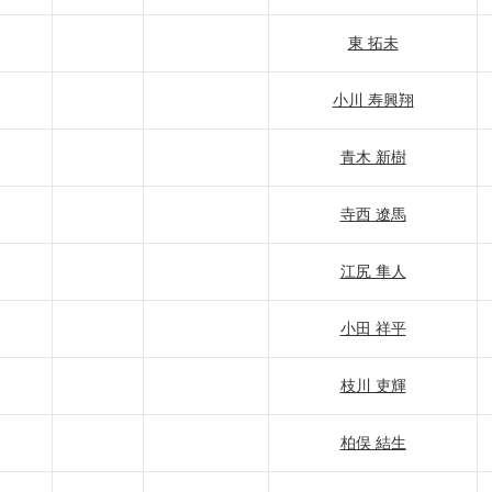
東 拓未
小川 寿興翔
青木 新樹
寺西 遼馬
江尻 隼人
小田 祥平
枝川 吏輝
柏俣 結生