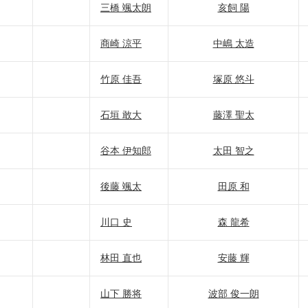
三橋 颯太朗
亥飼 陽
商崎 涼平
中嶋 太造
竹原 佳吾
塚原 悠斗
石垣 敢大
藤澤 聖太
谷本 伊知郎
太田 智之
後藤 颯太
田原 和
川口 史
森 龍希
林田 直也
安藤 輝
山下 勝将
波部 俊一朗