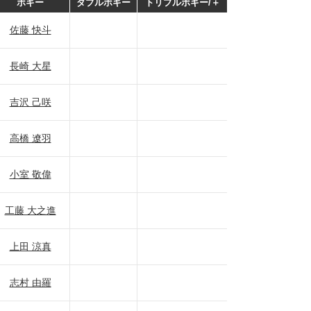
ボギー
ダブルボギー
トリプルボギー/＋
佐藤 快斗
長崎 大星
吉沢 己咲
高橋 遼羽
小室 敬偉
工藤 大之進
上田 涼真
志村 由羅