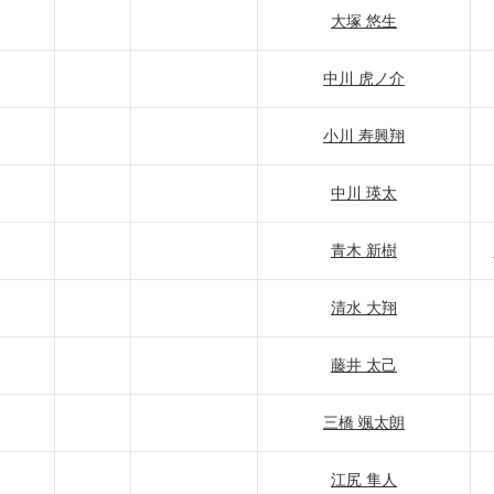
大塚 悠生
中川 虎ノ介
小川 寿興翔
中川 瑛太
青木 新樹
清水 大翔
藤井 太己
三橋 颯太朗
江尻 隼人