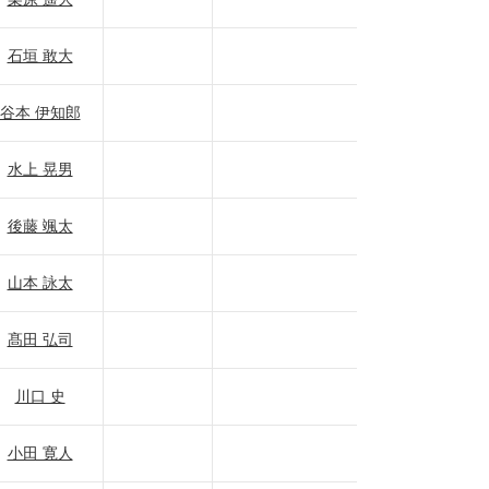
石垣 敢大
谷本 伊知郎
水上 晃男
後藤 颯太
山本 詠太
髙田 弘司
川口 史
小田 寛人