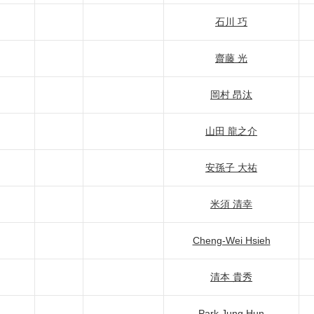
石川 巧
齋藤 光
岡村 昂汰
山田 龍之介
安孫子 大祐
米須 清幸
Cheng-Wei Hsieh
清本 貴秀
Park Jung Hun