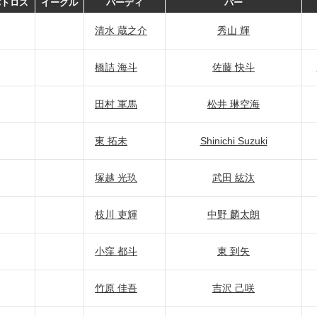
バトロス
イーグル
バーディ
パー
清水 蔵之介
秀山 輝
橋詰 海斗
佐藤 快斗
田村 軍馬
松井 琳空海
東 拓未
Shinichi Suzuki
塚越 光玖
武田 紘汰
枝川 吏輝
中野 麟太朗
小窪 都斗
東 到矢
竹原 佳吾
吉沢 己咲