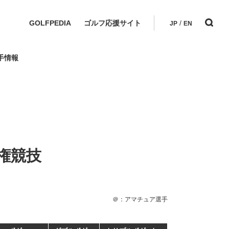
GOLFPEDIA
ゴルフ応援サイト
/
JP
EN
手情報
権競技
＠：アマチュア選手