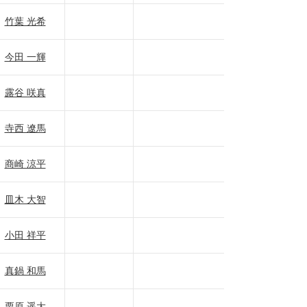
竹葉 光希
今田 一輝
露谷 咲真
寺西 遼馬
商崎 涼平
皿木 大智
小田 祥平
真鍋 和馬
栗原 遥大