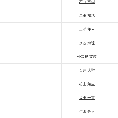
石口 寛樹
黒田 裕稀
三浦 隼人
水谷 海琉
仲宗根 寛瑛
石井 大聖
松山 茉生
坂田 一真
竹田 亮太