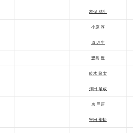
柏俣 結生
小原 淳
原 匠生
豊島 豊
鈴木 隆太
澤田 竜成
東 亜藍
寄田 聖悟