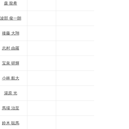
森 龍希
波部 俊一朗
後藤 大翔
志村 由羅
宝泉 研輝
小林 航大
湯原 光
馬場 治至
鈴木 聡馬