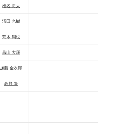
椎名 将大
沼田 光樹
荒木 翔也
昌山 大暉
加藤 金次郎
高野 隆