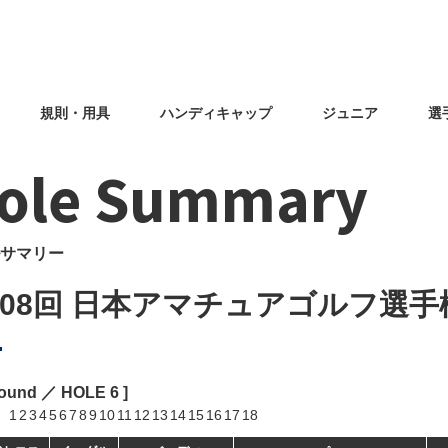
規則・用具
ハンディキャップ
ジュニア
選
ole Summary
サマリー
108回 日本アマチュアゴルフ選手
Round ／ HOLE
6
]
1
2
3
4
5
6
7
8
9
10
11
12
13
14
15
16
17
18