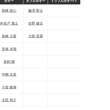
ボギー
ダブルボギー
トリプルボギー/＋
長崎 煌心
藤澤 聖太
外岩戸 晟士
佐野 健太
長崎 大星
大西 晃盟
安保 卓哉
亥飼 陽
中嶋 太造
小室 敬偉
太田 智之