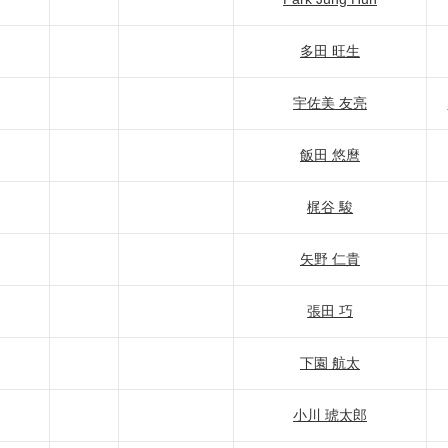
多田 旺生
宇佐美 友亮
飯田 悠麿
梶谷 駿
矢野 仁貴
張田 巧
下園 航太
小川 琥太郎