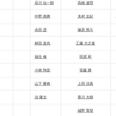
谷川 仙一朗
高橋 遼羽
中野 惠將
木村 太紀
永田 丞
塚原 悠斗
林田 直也
工藤 大之進
福住 修
田原 和
小林 翔音
安藤 輝
山下 勝将
上田 涼真
泊 隆太
香川 大樹
城野 寛登