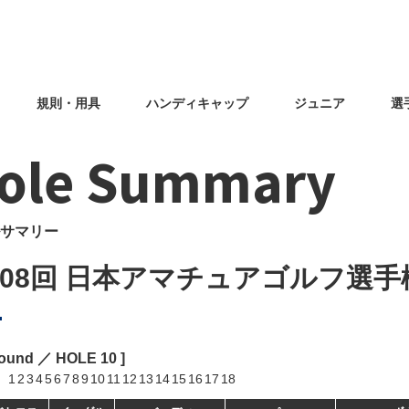
規則・用具
ハンディキャップ
ジュニア
選
ole Summary
サマリー
108回 日本アマチュアゴルフ選手
Round ／ HOLE
10
]
1
2
3
4
5
6
7
8
9
10
11
12
13
14
15
16
17
18