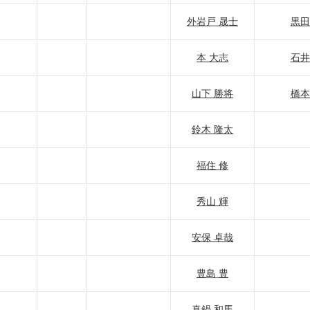
外岩戸 晟士
黒田
本 大志
石井
山下 勝将
橋本
鈴木 隆太
福住 修
秀山 輝
安保 卓哉
豊島 豊
真鍋 和馬