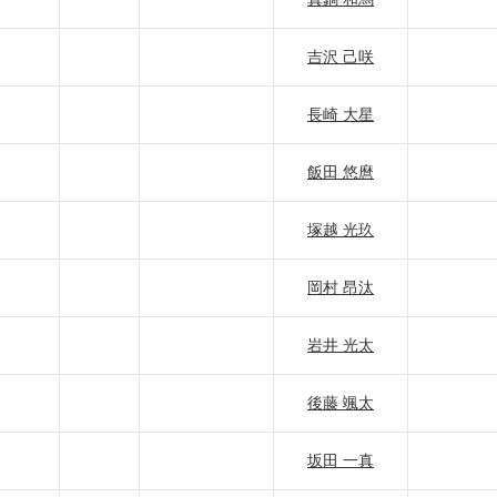
吉沢 己咲
長崎 大星
飯田 悠麿
塚越 光玖
岡村 昂汰
岩井 光太
後藤 颯太
坂田 一真