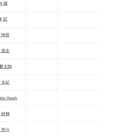
飼 陽
林 匠
 翔音
 茉生
 麟太朗
 太紀
ei Hsieh
 研輝
 悠斗