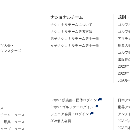
ナショナルチーム
規則
ナショナルチームについて
ゴルフ
ナショナルチーム選考方法
ゴルフ
男子ナショナルチーム選手一覧
アマチ
ーツ大会・
女子ナショナルチーム選手一覧
用具の
ーツマスターズ
ゴルフ
出版物
2023
2023
JGA
J-sys：
倶楽部・団体ログイン
日本ア
J-sys：ゴルファーログイン
世界ア
ース
ジュニア会員：ログイン
アンチ
ルチームニュース
JGA個人会員
JGA
則・用具ニュース
JGA日
キャップニュース