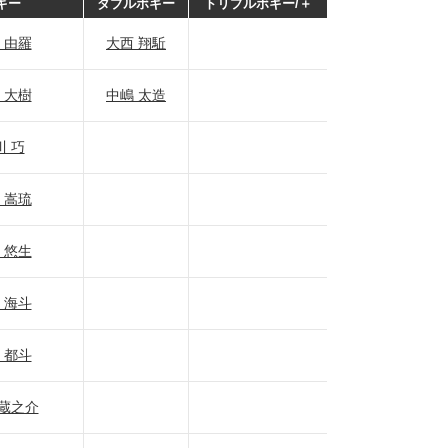
ギー
ダブルボギー
トリプルボギー/＋
 由羅
大西 翔駈
 大樹
中嶋 太造
川 巧
 嵩琉
 悠生
 海斗
 都斗
 蔵之介