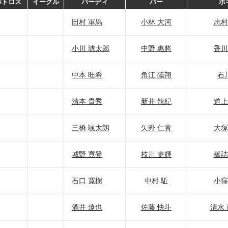
バトロス
イーグル
バーディ
パー
ボ
田村 軍馬
小林 大河
志村
小川 琥太郎
中野 惠將
香川
中本 旺希
角江 陸翔
石
清本 貴秀
新井 龍紀
道上
三橋 颯太朗
矢野 仁貴
大塚
城野 寛登
枝川 吏輝
橋詰
石口 寛樹
中村 駈
小窪
酒井 遼也
佐藤 快斗
清水