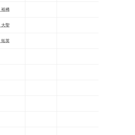
 裕稀
 大聖
 拓英