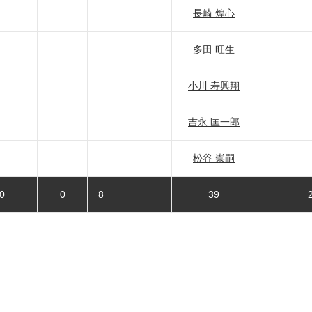
長崎 煌心
多田 旺生
小川 寿興翔
吉永 匡一郎
松谷 崇嗣
0
0
8
39