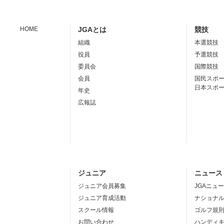
HOME
JGAとは
競技
組織
本選競技
役員
予選競技
委員会
国際競技
会員
国民スポ
日本スポ
年史
広報誌
ジュニア
ニュース
ジュニア会員募集
JGAニュ
ジュニア育成活動
ナショナ
スクール情報
ゴルフ規
お問い合わせ
ハンディ