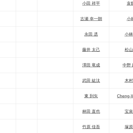
小田 祥平
亥
古瀬 幸一朗
小
永田 丞
小林
藤井 太己
松山
澤田 竜成
中野
武田 紘汰
木村
東 到矢
Cheng-W
林田 直也
宝泉
竹原 佳吾
塚原