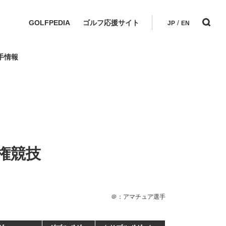
GOLFPEDIA
ゴルフ応援サイト
/
JP
EN
手情報
権競技
＠：アマチュア選手