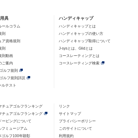
・用具
ハンディキャップ
ルールコラム
ハンディキャップとは
規則
ハンディキャップの使い方
ュア資格規則
ハンディキャップ取得について
規則
J-sysとは、Glidとは
規則動画
コースレーティングとは
のご案内
コースレーティング検索
年ゴルフ規則
年ゴルフ規則詳説
ルールテスト
マチュアゴルフ
ランキング
リンク
マチュアゴルフ
ランキング
サイトマップ
ドーピングについて
プライバシーポリシー
ゴルフミュージアム
このサイトについて
本ゴルフ100年顕彰
利用規約