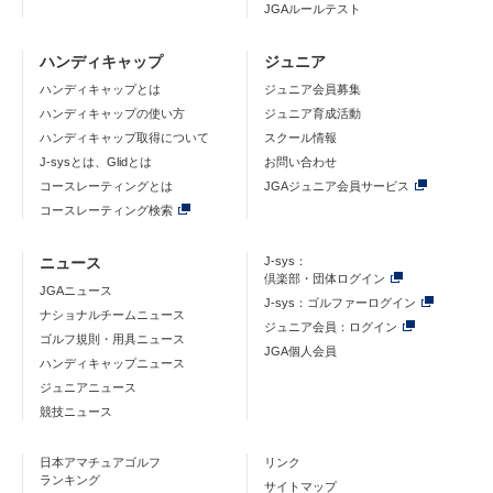
JGAルールテスト
ハンディキャップ
ジュニア
ハンディキャップとは
ジュニア会員募集
ハンディキャップの使い方
ジュニア育成活動
ハンディキャップ取得について
スクール情報
J-sysとは、Glidとは
お問い合わせ
コースレーティングとは
JGAジュニア会員サービス
コースレーティング検索
ニュース
J-sys：
倶楽部・団体ログイン
JGAニュース
J-sys：ゴルファーログイン
ナショナルチームニュース
ジュニア会員：ログイン
ゴルフ規則・用具ニュース
JGA個人会員
ハンディキャップニュース
ジュニアニュース
競技ニュース
日本アマチュアゴルフ
リンク
ランキング
サイトマップ