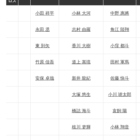
ロス
小田 祥平
小林 大河
中野 惠將
永田 丞
志村 由羅
角江 陸翔
東 到矢
香川 大樹
小窪 都斗
竹原 佳吾
道上 嵩琉
田村 軍馬
安保 卓哉
新井 龍紀
佐藤 快斗
大塚 悠生
小川 琥太郎
橋詰 海斗
亥飼 陽
枝川 吏輝
小林 翔音