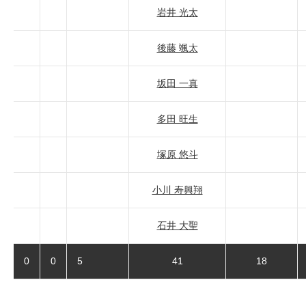
岩井 光太
後藤 颯太
坂田 一真
多田 旺生
塚原 悠斗
小川 寿興翔
石井 大聖
0
0
5
41
18