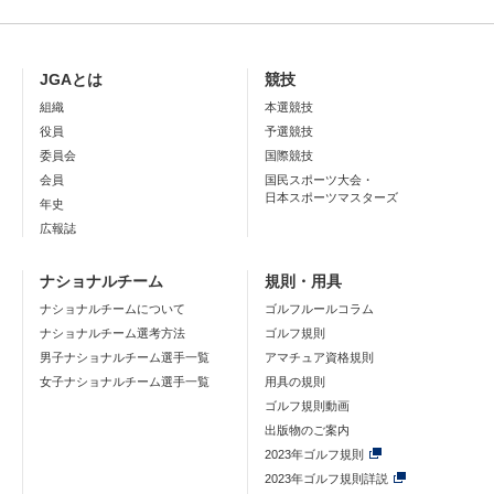
JGAとは
競技
組織
本選競技
役員
予選競技
委員会
国際競技
会員
国民スポーツ大会・
日本スポーツマスターズ
年史
広報誌
ナショナルチーム
規則・用具
ナショナルチームについて
ゴルフルールコラム
ナショナルチーム選考方法
ゴルフ規則
男子ナショナルチーム選手一覧
アマチュア資格規則
女子ナショナルチーム選手一覧
用具の規則
ゴルフ規則動画
出版物のご案内
2023年ゴルフ規則
2023年ゴルフ規則詳説