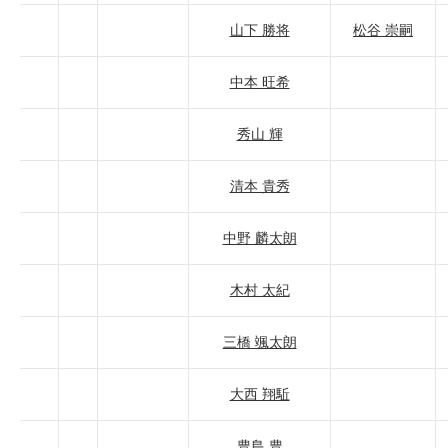
山下 勝将
松谷 崇嗣
中本 旺希
秀山 輝
清本 貴秀
中野 麟太朗
木村 太紀
三橋 颯太朗
大西 翔駈
豊島 豊