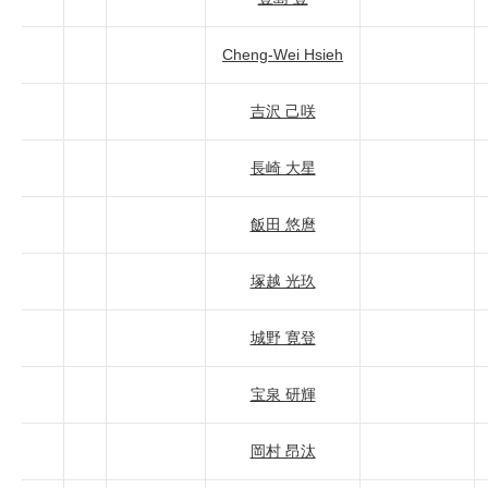
Cheng-Wei Hsieh
吉沢 己咲
長崎 大星
飯田 悠麿
塚越 光玖
城野 寛登
宝泉 研輝
岡村 昂汰