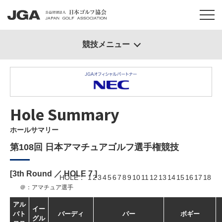
競技メニュー
Hole Summary
ホールサマリー
第108回 日本アマチュアゴルフ選手権競技
[3th Round ／ HOLE
7
]
HOLE
1
2
3
4
5
6
7
8
9
10
11
12
13
14
15
16
17
18
＠：アマチュア選手
アル
イー
バト
バーディ
パー
ボギー
グル