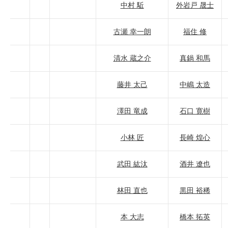
中村 駈
外岩戸 晟士
古瀬 幸一朗
福住 修
清水 蔵之介
真鍋 和馬
藤井 太己
中嶋 太造
澤田 竜成
石口 寛樹
小林 匠
長崎 煌心
武田 紘汰
酒井 遼也
林田 直也
黒田 裕稀
本 大志
橋本 拓英