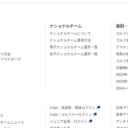
ナショナルチーム
規則
ナショナルチームについて
ゴルフ
ナショナルチーム選考方法
ゴルフ
男子ナショナルチーム選手一覧
アマチ
ーツ大会・
女子ナショナルチーム選手一覧
用具の
ーツマスターズ
ゴルフ
出版物
2023
2023
JGA
J-sys：
倶楽部・団体ログイン
日本ア
J-sys：ゴルファーログイン
世界ア
ース
ジュニア会員：ログイン
アンチ
ルチームニュース