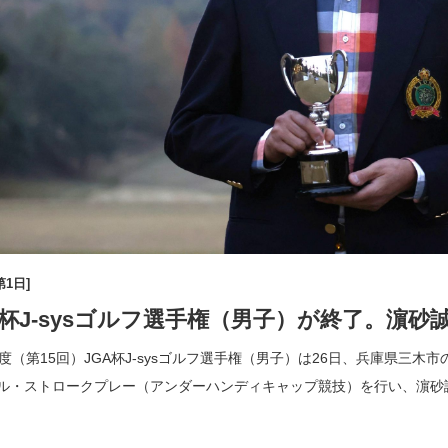
第1日]
A杯J-sysゴルフ選手権（男子）が終了。濵
5年度（第15回）JGA杯J-sysゴルフ選手権（男子）は26日、兵庫県三
ール・ストロークプレー（アンダーハンディキャップ競技）を行い、濵砂
ネットスコア67で初優勝を飾った。2打 […]