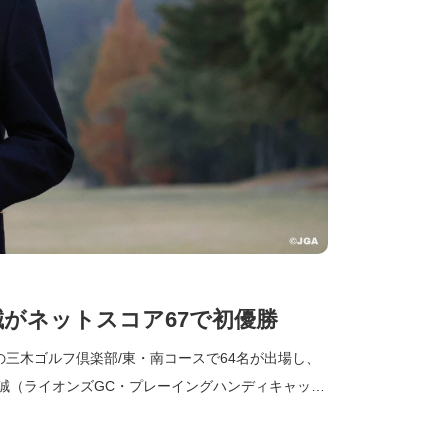
砂誠がネットスコア67で初優勝
木市の三木ゴルフ倶楽部/東・南コースで64名が出場し、
誠（ライオンズGC・プレーイングハンディキャップ