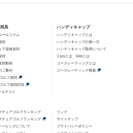
・用具
ハンディキャップ
ルールコラム
ハンディキャップとは
規則
ハンディキャップの使い方
ュア資格規則
ハンディキャップ取得について
規則
J-sysとは、Glidとは
規則動画
コースレーティングとは
のご案内
コースレーティング検索
年ゴルフ規則
年ゴルフ規則詳説
ルールテスト
マチュアゴルフ
ランキング
リンク
マチュアゴルフ
ランキング
サイトマップ
ドーピングについて
プライバシーポリシー