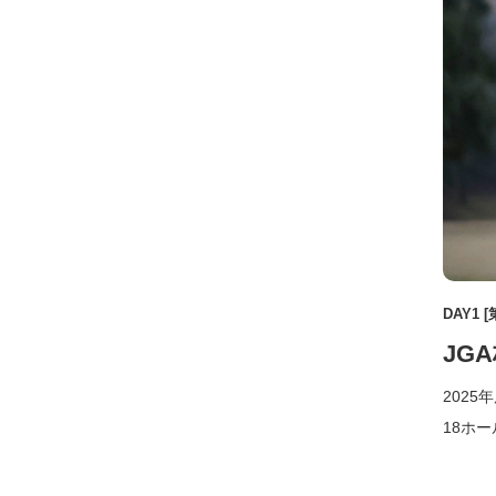
DAY1 [
JG
202
18ホ
13）が