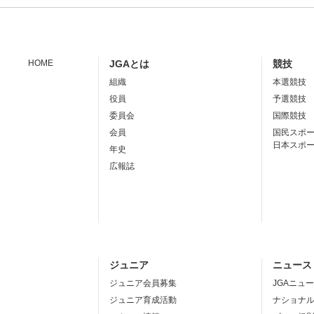
HOME
JGAとは
競技
組織
本選競技
役員
予選競技
委員会
国際競技
会員
国民スポ
日本スポ
年史
広報誌
ジュニア
ニュース
ジュニア会員募集
JGAニュ
ジュニア育成活動
ナショナ