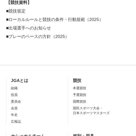
【競技資料】
■
競技規定
■
ローカルルールと競技の条件・行動規範（2025）
■出場選手へのお知らせ
■
プレーのペースの方針（2025）
JGAとは
競技
組織
本選競技
役員
予選競技
委員会
国際競技
会員
国民スポーツ大会・
日本スポーツマスターズ
年史
広報誌