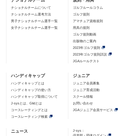
ナショナルチーム
規則・用具
ナショナルチームについて
ゴルフルールコラム
ナショナルチーム選考方法
ゴルフ規則
男子ナショナルチーム選手一覧
アマチュア資格規則
女子ナショナルチーム選手一覧
用具の規則
ゴルフ規則動画
出版物のご案内
2023年ゴルフ規則
2023年ゴルフ規則詳説
JGAルールテスト
ハンディキャップ
ジュニア
ハンディキャップとは
ジュニア会員募集
ハンディキャップの使い方
ジュニア育成活動
ハンディキャップ取得について
スクール情報
J-sysとは、Glidとは
お問い合わせ
コースレーティングとは
JGAジュニア会員サービス
コースレーティング検索
ニュース
J-sys：
倶楽部・団体ログイン