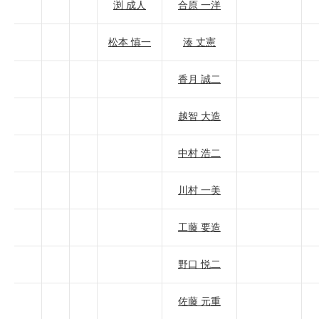
渕 成人
合原 一洋
松本 慎一
湊 丈憲
香月 誠二
越智 大造
中村 浩二
川村 一美
工藤 要造
野口 悦二
佐藤 元重