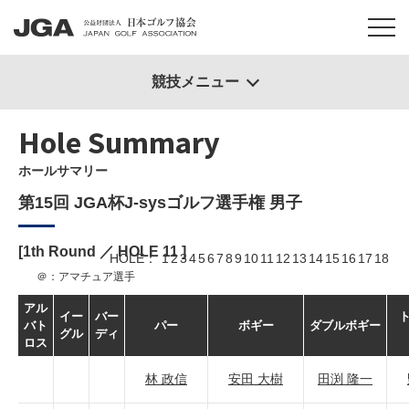
競技メニュー
Hole Summary
ホールサマリー
第15回 JGA杯J-sysゴルフ選手権 男子
[1th Round ／ HOLE
11
]
HOLE
1
2
3
4
5
6
7
8
9
10
11
12
13
14
15
16
17
18
＠：アマチュア選手
アル
イー
バー
バト
パー
ボギー
ダブルボギー
グル
ディ
ロス
林 政信
安田 大樹
田渕 隆一