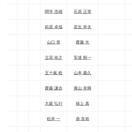
関寺 浩雄
石原 正実
前原 卓哉
若生 幸夫
山口 章
齋藤 光
立花 祐之
安達 順一
五十嵐 稔
山本 義久
齋藤 謙吉
廣山 幸輝
大庭 弘行
操上 真
松井 一
鼎 良裕