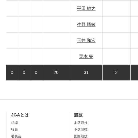
平田 敏之
生野 勝敏
玉井 和宏
栗本 完
0
0
0
20
31
3
JGAとは
競技
組織
本選競技
役員
予選競技
委員会
国際競技