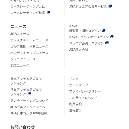
J-sysとは、Glidとは
お問い合わせ
コースレーティングとは
JGAジュニア会員サービス
コースレーティング検索
ニュース
J-sys：
倶楽部・団体ログイン
JGAニュース
J-sys：ゴルファーログイン
ナショナルチームニュース
ジュニア会員：ログイン
ゴルフ規則・用具ニュース
JGA個人会員
ハンディキャップニュース
ジュニアニュース
競技ニュース
日本アマチュアゴルフ
リンク
ランキング
サイトマップ
世界アマチュアゴルフ
プライバシーポリシー
ランキング
このサイトについて
アンチドーピングについて
利用規約
JGAゴルフミュージアム
通報窓口
JGA日本ゴルフ100年顕彰
お問い合わせ