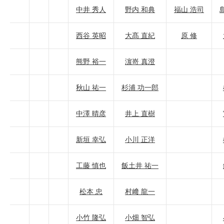
中井 秀人
野内 和典
福山 浩司
西谷 英昭
大髙 直紀
原 修
熊野 裕一
濵嵜 真澄
秋山 祐一
杉浦 功一郎
中澤 晴彦
井上 直樹
新垣 幸弘
小川 正洋
工藤 慎也
飯土井 祐一
松本 忠
村﨑 龍一
小竹 隆弘
小畑 智弘