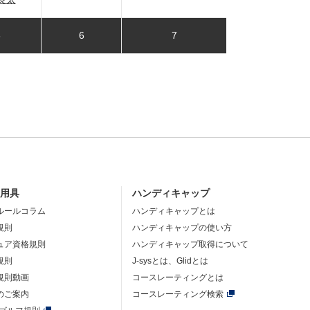
6
6
7
・用具
ハンディキャップ
ルールコラム
ハンディキャップとは
規則
ハンディキャップの使い方
ュア資格規則
ハンディキャップ取得について
規則
J-sysとは、Glidとは
規則動画
コースレーティングとは
のご案内
コースレーティング検索