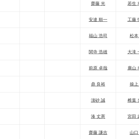
齋藤 光
若生 
安達 順一
工藤 
福山 浩司
松本
関寺 浩雄
大滝 
前原 卓哉
廣山 
鼎 良裕
操上
濵砂 誠
椎葉 
湊 丈憲
宮田 
齋藤 謙吉
山口