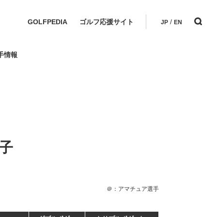
GOLFPEDIA
ゴルフ応援サイト
/
JP
EN
手情報
男子
＠：アマチュア選手