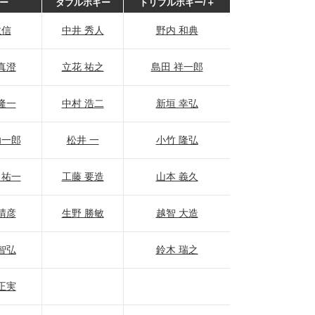
ー
ダブルボギー
トリプルボギー/＋
政信
中井 秀人
野内 和典
真澄
立花 祐之
島田 祥一郎
隆一
中村 浩二
新垣 幸弘
功一郎
松井 一
小竹 隆弘
 祐一
工藤 要造
山本 義久
晴彦
生野 勝敏
越智 大造
智弘
鈴木 瑞之
正実