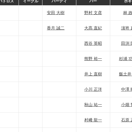
バトロス
イーグル
バーディ
パー
ボギ
安田 大樹
野村 文彦
林 
香月 誠二
大髙 直紀
濵嵜 
西谷 英昭
田渕 
熊野 裕一
杉浦 
井上 直樹
飯土井
小川 正洋
中澤 
秋山 祐一
小畑 
村﨑 龍一
石原 