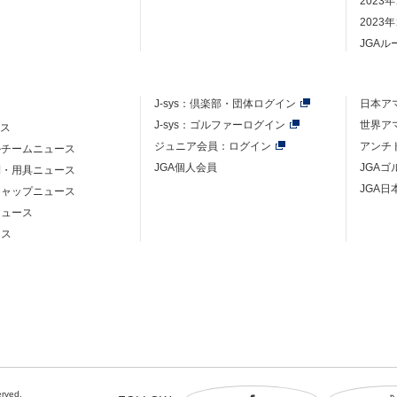
2023
2023
JGA
J-sys：
倶楽部・団体ログイン
日本ア
J-sys：ゴルファーログイン
世界ア
ース
ジュニア会員：ログイン
アンチ
ルチームニュース
JGA個人会員
JGA
則・用具ニュース
JGA日
キャップニュース
ニュース
ース
erved.