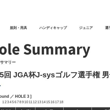
規則・用具
ハンディキャップ
ジュニア
選
ole Summary
サマリー
5回 JGA杯J-sysゴルフ選手権 
Round ／ HOLE
3
]
1
2
3
4
5
6
7
8
9
10
11
12
13
14
15
16
17
18