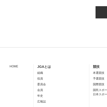
HOME
JGAとは
競技
組織
本選競技
役員
予選競技
委員会
国際競技
会員
国民スポ
日本スポ
年史
広報誌