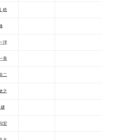
 稔
修
一洋
一美
悦二
敏之
 建
和宏
良太