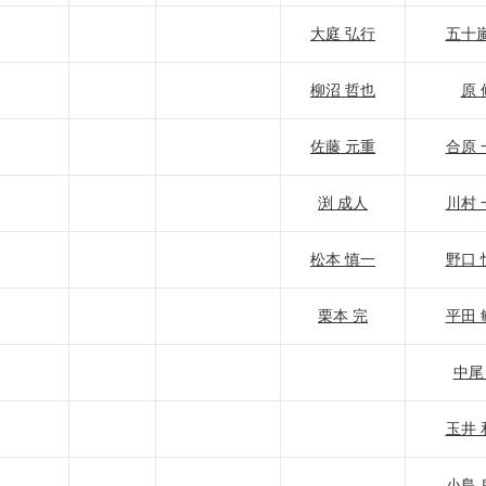
大庭 弘行
五十嵐
柳沼 哲也
原 
佐藤 元重
合原 
渕 成人
川村 
松本 慎一
野口 
栗本 完
平田 
中尾
玉井 
小島 