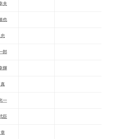
幸夫
慎也
 忠
一郎
幸輝
 真
光一
武臣
 章