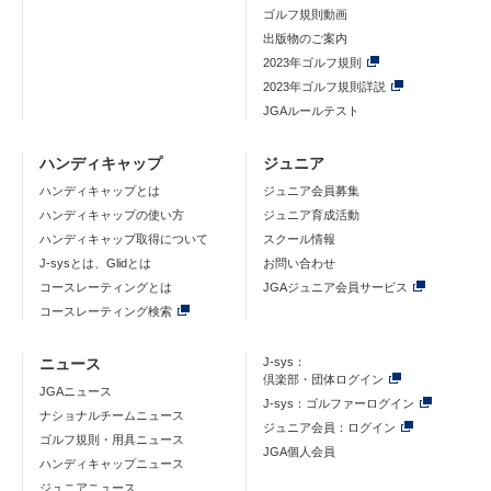
ゴルフ規則動画
出版物のご案内
2023年ゴルフ規則
2023年ゴルフ規則詳説
JGAルールテスト
ハンディキャップ
ジュニア
ハンディキャップとは
ジュニア会員募集
ハンディキャップの使い方
ジュニア育成活動
ハンディキャップ取得について
スクール情報
J-sysとは、Glidとは
お問い合わせ
コースレーティングとは
JGAジュニア会員サービス
コースレーティング検索
ニュース
J-sys：
倶楽部・団体ログイン
JGAニュース
J-sys：ゴルファーログイン
ナショナルチームニュース
ジュニア会員：ログイン
ゴルフ規則・用具ニュース
JGA個人会員
ハンディキャップニュース
ジュニアニュース