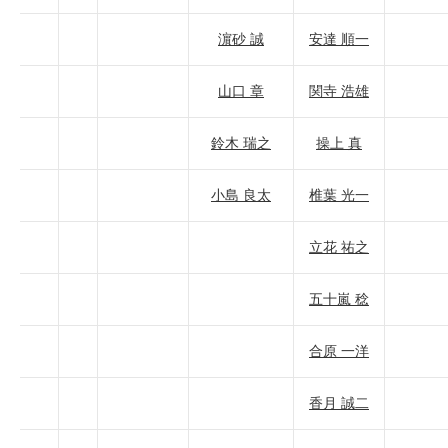
濵砂 誠
安達 順一
山口 章
関寺 浩雄
鈴木 瑞之
操上 真
小島 良太
椎葉 光一
立花 祐之
五十嵐 稔
合原 一洋
香月 誠二