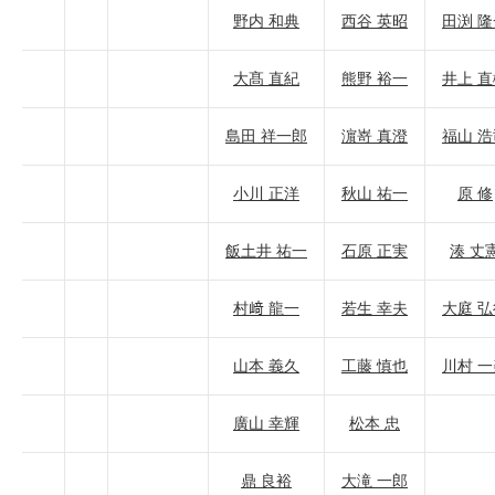
野内 和典
西谷 英昭
田渕 隆
大髙 直紀
熊野 裕一
井上 直
島田 祥一郎
濵嵜 真澄
福山 浩
小川 正洋
秋山 祐一
原 修
飯土井 祐一
石原 正実
湊 丈
村﨑 龍一
若生 幸夫
大庭 弘
山本 義久
工藤 慎也
川村 一
廣山 幸輝
松本 忠
鼎 良裕
大滝 一郎