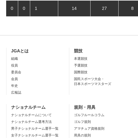
0
0
1
14
27
8
JGAとは
競技
組織
本選競技
役員
予選競技
委員会
国際競技
会員
国民スポーツ大会・
日本スポーツマスターズ
年史
広報誌
ナショナルチーム
規則・用具
ナショナルチームについて
ゴルフルールコラム
ナショナルチーム選考方法
ゴルフ規則
男子ナショナルチーム選手一覧
アマチュア資格規則
女子ナショナルチーム選手一覧
用具の規則