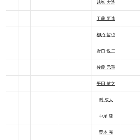
越智 大造
工藤 要造
柳沼 哲也
野口 悦二
佐藤 元重
平田 敏之
渕 成人
中尾 建
栗本 完