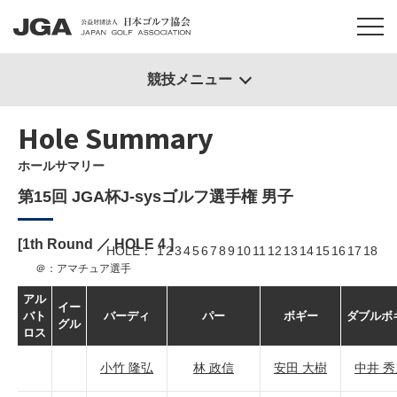
競技メニュー
Hole Summary
ホールサマリー
第15回 JGA杯J-sysゴルフ選手権 男子
[1th Round ／ HOLE
4
]
HOLE
1
2
3
4
5
6
7
8
9
10
11
12
13
14
15
16
17
18
＠：アマチュア選手
アル
イー
バト
バーディ
パー
ボギー
ダブルボ
グル
ロス
小竹 隆弘
林 政信
安田 大樹
中井 秀