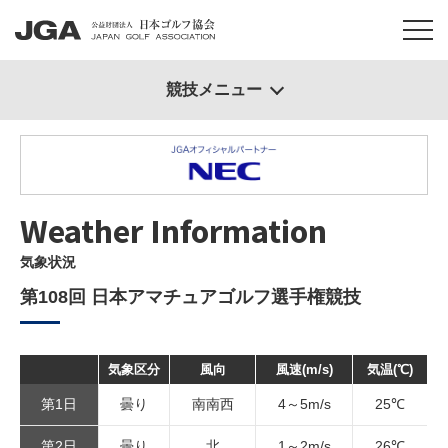
競技メニュー
Weather Information
気象状況
第108回 日本アマチュアゴルフ選手権競技
気象区分
風向
風速(m/s)
気温(℃)
第1日
曇り
南南西
4～5m/s
25℃
第2日
曇り
北
1～2m/s
26℃