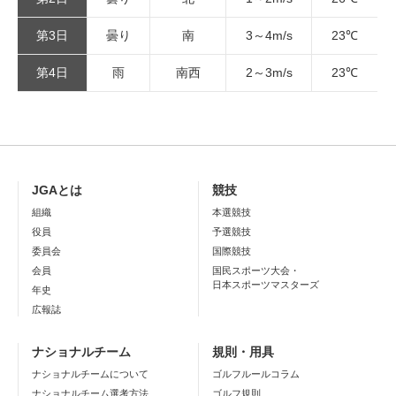
第3日
曇り
南
3～4m/s
23℃
第4日
雨
南西
2～3m/s
23℃
JGAとは
競技
組織
本選競技
役員
予選競技
委員会
国際競技
会員
国民スポーツ大会・
日本スポーツマスターズ
年史
広報誌
ナショナルチーム
規則・用具
ナショナルチームについて
ゴルフルールコラム
ナショナルチーム選考方法
ゴルフ規則