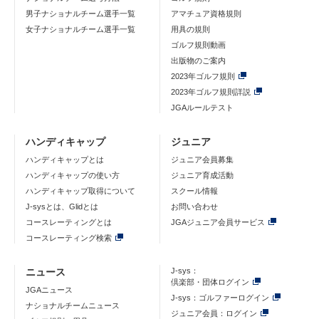
男子ナショナルチーム選手一覧
アマチュア資格規則
女子ナショナルチーム選手一覧
用具の規則
ゴルフ規則動画
出版物のご案内
2023年ゴルフ規則
2023年ゴルフ規則詳説
JGAルールテスト
ハンディキャップ
ジュニア
ハンディキャップとは
ジュニア会員募集
ハンディキャップの使い方
ジュニア育成活動
ハンディキャップ取得について
スクール情報
J-sysとは、Glidとは
お問い合わせ
コースレーティングとは
JGAジュニア会員サービス
コースレーティング検索
ニュース
J-sys：
倶楽部・団体ログイン
JGAニュース
J-sys：ゴルファーログイン
ナショナルチームニュース
ジュニア会員：ログイン