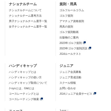
ナショナルチーム
規則・用具
ナショナルチームについて
ゴルフルールコラム
ナショナルチーム選考方法
ゴルフ規則
男子ナショナルチーム選手一覧
アマチュア資格規則
女子ナショナルチーム選手一覧
用具の規則
ゴルフ規則動画
出版物のご案内
2023年ゴルフ規則
2023年ゴルフ規則詳説
JGAルールテスト
ハンディキャップ
ジュニア
ハンディキャップとは
ジュニア会員募集
ハンディキャップの使い方
ジュニア育成活動
ハンディキャップ取得について
スクール情報
J-sysとは、Glidとは
お問い合わせ
コースレーティングとは
JGAジュニア会員サービス
コースレーティング検索
J-sys：