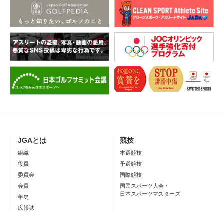
JGAとは
競技
組織
本選競技
役員
予選競技
委員会
国際競技
会員
国民スポーツ大会・
日本スポーツマスターズ
年史
広報誌