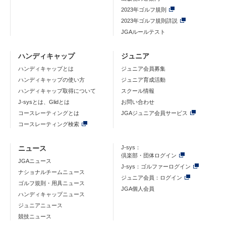
2023年ゴルフ規則
2023年ゴルフ規則詳説
JGAルールテスト
ハンディキャップ
ジュニア
ハンディキャップとは
ジュニア会員募集
ハンディキャップの使い方
ジュニア育成活動
ハンディキャップ取得について
スクール情報
J-sysとは、Glidとは
お問い合わせ
コースレーティングとは
JGAジュニア会員サービス
コースレーティング検索
ニュース
J-sys：
倶楽部・団体ログイン
JGAニュース
J-sys：ゴルファーログイン
ナショナルチームニュース
ジュニア会員：ログイン
ゴルフ規則・用具ニュース
JGA個人会員
ハンディキャップニュース
ジュニアニュース
競技ニュース