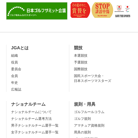
JGAとは
競技
組織
本選競技
役員
予選競技
委員会
国際競技
会員
国民スポーツ大会・
日本スポーツマスターズ
年史
広報誌
ナショナルチーム
規則・用具
ナショナルチームについて
ゴルフルールコラム
ナショナルチーム選考方法
ゴルフ規則
男子ナショナルチーム選手一覧
アマチュア資格規則
女子ナショナルチーム選手一覧
用具の規則