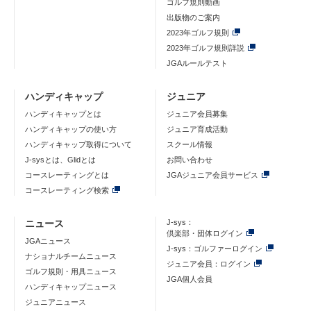
ゴルフ規則動画
出版物のご案内
2023年ゴルフ規則
2023年ゴルフ規則詳説
JGAルールテスト
ハンディキャップ
ジュニア
ハンディキャップとは
ジュニア会員募集
ハンディキャップの使い方
ジュニア育成活動
ハンディキャップ取得について
スクール情報
J-sysとは、Glidとは
お問い合わせ
コースレーティングとは
JGAジュニア会員サービス
コースレーティング検索
ニュース
J-sys：
倶楽部・団体ログイン
JGAニュース
J-sys：ゴルファーログイン
ナショナルチームニュース
ジュニア会員：ログイン
ゴルフ規則・用具ニュース
JGA個人会員
ハンディキャップニュース
ジュニアニュース