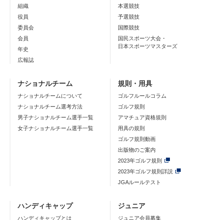
組織
本選競技
役員
予選競技
委員会
国際競技
会員
国民スポーツ大会・
日本スポーツマスターズ
年史
広報誌
ナショナルチーム
規則・用具
ナショナルチームについて
ゴルフルールコラム
ナショナルチーム選考方法
ゴルフ規則
男子ナショナルチーム選手一覧
アマチュア資格規則
女子ナショナルチーム選手一覧
用具の規則
ゴルフ規則動画
出版物のご案内
2023年ゴルフ規則
2023年ゴルフ規則詳説
JGAルールテスト
ハンディキャップ
ジュニア
ハンディキャップとは
ジュニア会員募集