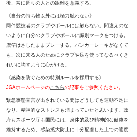
後、常に周りの人との距離を意識する。
《自分の持ち物以外には極力触れない》
同伴競技者のクラブやボールには触らない。間違えのな
いように自分のクラブやボールに識別マークをつける。
旗竿はさしたままプレーする。バンカーレーキがなくて
も、次に来る人のためにクラブや足を使ってなるべくき
れいに均すように心がける。
《感染を防ぐための特別ルールを採用する》
JGAホームページの
こちら
の記事をご参照ください。
緊急事態宣言が出されている間はどうしても運動不足に
なり、精神的なストレスも溜まっていたと思います。政
府もスポーツ庁も国民には、身体的及び精神的な健康を
維持するため、感染拡大防止に十分配慮した上での適度