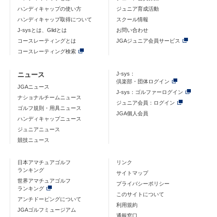
ハンディキャップの使い方
ジュニア育成活動
ハンディキャップ取得について
スクール情報
J-sysとは、Glidとは
お問い合わせ
コースレーティングとは
JGAジュニア会員サービス
コースレーティング検索
ニュース
J-sys：
倶楽部・団体ログイン
JGAニュース
J-sys：ゴルファーログイン
ナショナルチームニュース
ジュニア会員：ログイン
ゴルフ規則・用具ニュース
JGA個人会員
ハンディキャップニュース
ジュニアニュース
競技ニュース
日本アマチュアゴルフ
リンク
ランキング
サイトマップ
世界アマチュアゴルフ
プライバシーポリシー
ランキング
このサイトについて
アンチドーピングについて
利用規約
JGAゴルフミュージアム
通報窓口