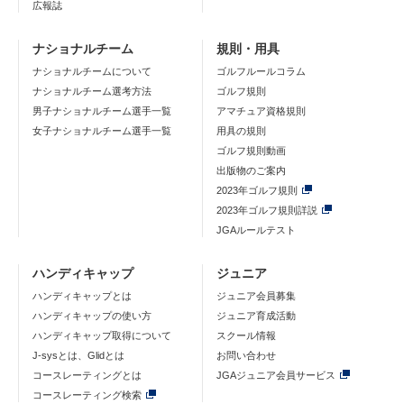
広報誌
ナショナルチーム
規則・用具
ナショナルチームについて
ゴルフルールコラム
ナショナルチーム選考方法
ゴルフ規則
男子ナショナルチーム選手一覧
アマチュア資格規則
女子ナショナルチーム選手一覧
用具の規則
ゴルフ規則動画
出版物のご案内
2023年ゴルフ規則
2023年ゴルフ規則詳説
JGAルールテスト
ハンディキャップ
ジュニア
ハンディキャップとは
ジュニア会員募集
ハンディキャップの使い方
ジュニア育成活動
ハンディキャップ取得について
スクール情報
J-sysとは、Glidとは
お問い合わせ
コースレーティングとは
JGAジュニア会員サービス
コースレーティング検索