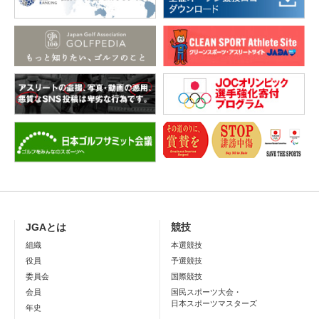
JGAとは
競技
組織
本選競技
役員
予選競技
委員会
国際競技
会員
国民スポーツ大会・
日本スポーツマスターズ
年史