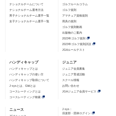
ナショナルチームについて
ゴルフルールコラム
ナショナルチーム選考方法
ゴルフ規則
男子ナショナルチーム選手一覧
アマチュア資格規則
女子ナショナルチーム選手一覧
用具の規則
ゴルフ規則動画
出版物のご案内
2023年ゴルフ規則
2023年ゴルフ規則詳説
JGAルールテスト
ハンディキャップ
ジュニア
ハンディキャップとは
ジュニア会員募集
ハンディキャップの使い方
ジュニア育成活動
ハンディキャップ取得について
スクール情報
J-sysとは、Glidとは
お問い合わせ
コースレーティングとは
JGAジュニア会員サービス
コースレーティング検索
ニュース
J-sys：
倶楽部・団体ログイン
JGAニュース