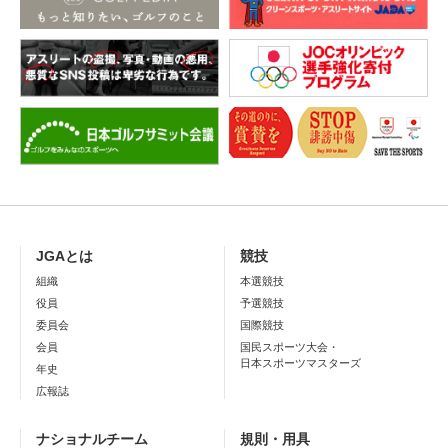
JGAとは
競技
組織
本選競技
役員
予選競技
委員会
国際競技
会員
国民スポーツ大会・
日本スポーツマスターズ
年史
広報誌
ナショナルチーム
規則・用具