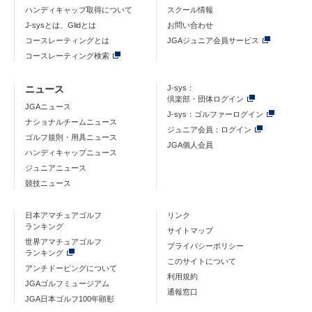
ハンディキャップ取得について
スクール情報
J-sysとは、Glidとは
お問い合わせ
コースレーティングとは
JGAジュニア会員サービス
コースレーティング検索
ニュース
J-sys：
倶楽部・団体ログイン
JGAニュース
J-sys：ゴルファーログイン
ナショナルチームニュース
ジュニア会員：ログイン
ゴルフ規則・用具ニュース
JGA個人会員
ハンディキャップニュース
ジュニアニュース
競技ニュース
日本アマチュアゴルフ
リンク
ランキング
サイトマップ
世界アマチュアゴルフ
プライバシーポリシー
ランキング
このサイトについて
アンチドーピングについて
利用規約
JGAゴルフミュージアム
通報窓口
JGA日本ゴルフ100年顕彰