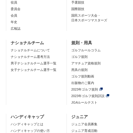
役員
予選競技
委員会
国際競技
会員
国民スポーツ大会・
日本スポーツマスターズ
年史
広報誌
ナショナルチーム
規則・用具
ナショナルチームについて
ゴルフルールコラム
ナショナルチーム選考方法
ゴルフ規則
男子ナショナルチーム選手一覧
アマチュア資格規則
女子ナショナルチーム選手一覧
用具の規則
ゴルフ規則動画
出版物のご案内
2023年ゴルフ規則
2023年ゴルフ規則詳説
JGAルールテスト
ハンディキャップ
ジュニア
ハンディキャップとは
ジュニア会員募集
ハンディキャップの使い方
ジュニア育成活動