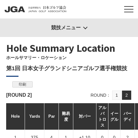
競技メニュー
Hole Summary Location
ホールサマリー・ロケーション
第1回 日本女子グランドシニアゴルフ選手権競技
印刷
[ROUND
2
]
ROUND
1
2
アル
難易
バ
イー
バー
Hole
Yards
Par
対パー
度
トロ
グル
ディ
ス
1
375
4
1
+1.10
0
0
2