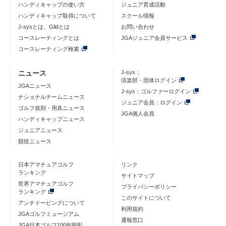
ハンディキャップの使い方
ジュニア育成活動
ハンディキャップ取得について
スクール情報
J-sysとは、Glidとは
お問い合わせ
コースレーティングとは
JGAジュニア会員サービス
コースレーティング検索
ニュース
J-sys：
倶楽部・団体ログイン
JGAニュース
J-sys：ゴルファーログイン
ナショナルチームニュース
ジュニア会員：ログイン
ゴルフ規則・用具ニュース
JGA個人会員
ハンディキャップニュース
ジュニアニュース
競技ニュース
日本アマチュアゴルフ
リンク
ランキング
サイトマップ
世界アマチュアゴルフ
プライバシーポリシー
ランキング
このサイトについて
アンチドーピングについて
利用規約
JGAゴルフミュージアム
通報窓口
JGA日本ゴルフ100年顕彰