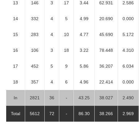
13
146
3
17
3.44
62.931
2.586
14
332
4
5
4.99
20.690
0.000
15
283
4
10
4.77
45.690
5.172
16
106
3
18
3.22
78.448
4.310
17
452
5
9
5.86
36.207
6.034
18
357
4
6
4.96
22.414
0.000
In
2821
36
-
43.25
38.027
2.490
Total
5612
72
-
86.30
38.266
2.969