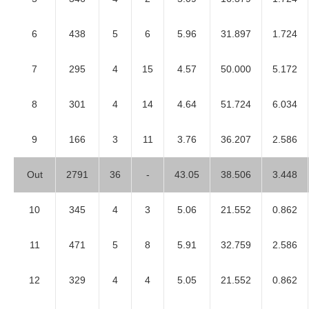
6
438
5
6
5.96
31.897
1.724
7
295
4
15
4.57
50.000
5.172
8
301
4
14
4.64
51.724
6.034
9
166
3
11
3.76
36.207
2.586
Out
2791
36
-
43.05
38.506
3.448
10
345
4
3
5.06
21.552
0.862
11
471
5
8
5.91
32.759
2.586
12
329
4
4
5.05
21.552
0.862