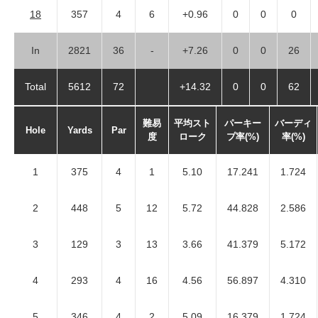
18
357
4
6
+0.96
0
0
0
In
2821
36
-
+7.26
0
0
26
Total
5612
72
+14.32
0
0
62
難易
平均スト
パーキー
バーディ
Hole
Yards
Par
度
ローク
プ率(%)
率(%)
1
375
4
1
5.10
17.241
1.724
2
448
5
12
5.72
44.828
2.586
3
129
3
13
3.66
41.379
5.172
4
293
4
16
4.56
56.897
4.310
5
346
4
2
5.09
16.379
1.724