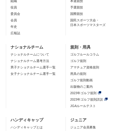
組織
本選競技
役員
予選競技
委員会
国際競技
会員
国民スポーツ大会・
日本スポーツマスターズ
年史
広報誌
ナショナルチーム
規則・用具
ナショナルチームについて
ゴルフルールコラム
ナショナルチーム選考方法
ゴルフ規則
男子ナショナルチーム選手一覧
アマチュア資格規則
女子ナショナルチーム選手一覧
用具の規則
ゴルフ規則動画
出版物のご案内
2023年ゴルフ規則
2023年ゴルフ規則詳説
JGAルールテスト
ハンディキャップ
ジュニア
ハンディキャップとは
ジュニア会員募集