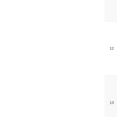
12
13