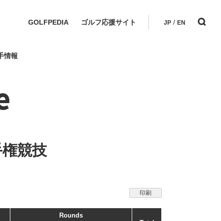
GOLFPEDIA
ゴルフ応援サイト
/
JP
EN
手情報
e
手権競技
印刷
Rounds