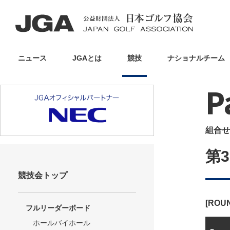
ニュース
JGAとは
競技
ナショナルチーム
P
組合せ
第
競技会トップ
[ROU
フルリーダーボード
ホールバイホール