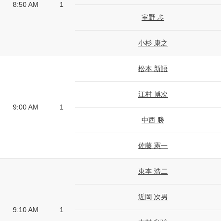
8:50 AM
1
室野 歩
小杉 康之
松本 新語
江村 博次
9:00 AM
1
中西 勝
佐藤 憲一
東本 浩二
近岡 次男
9:10 AM
1