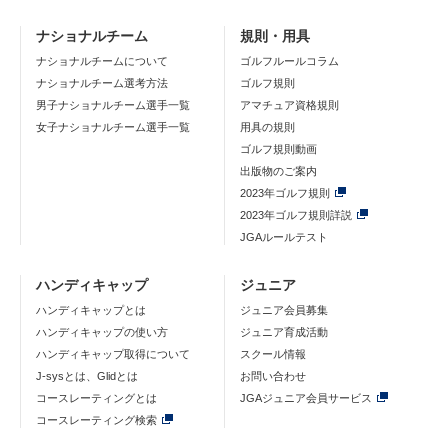
ナショナルチーム
規則・用具
ナショナルチームについて
ゴルフルールコラム
ナショナルチーム選考方法
ゴルフ規則
男子ナショナルチーム選手一覧
アマチュア資格規則
女子ナショナルチーム選手一覧
用具の規則
ゴルフ規則動画
出版物のご案内
2023年ゴルフ規則
2023年ゴルフ規則詳説
JGAルールテスト
ハンディキャップ
ジュニア
ハンディキャップとは
ジュニア会員募集
ハンディキャップの使い方
ジュニア育成活動
ハンディキャップ取得について
スクール情報
J-sysとは、Glidとは
お問い合わせ
コースレーティングとは
JGAジュニア会員サービス
コースレーティング検索