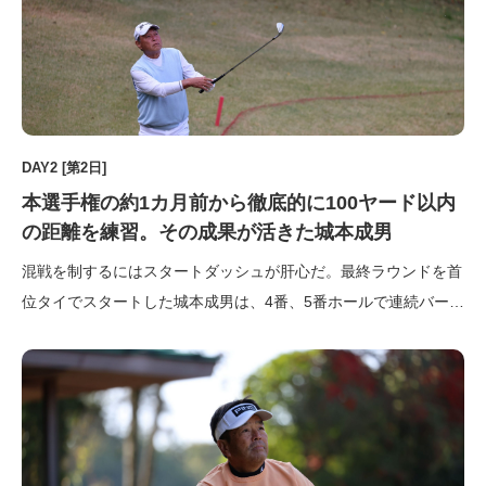
DAY2 [第2日]
本選手権の約1カ月前から徹底的に100ヤード以内
の距離を練習。その成果が活きた城本成男
混戦を制するにはスタートダッシュが肝心だ。最終ラウンドを首
位タイでスタートした城本成男は、4番、5番ホールで連続バーデ
ィを奪う。この時点で単独首位に躍り出たが、城本自身はそのこ
とを知らない。「先のことを考えたらゴルフにならないと思った
ので、目の前のホールに対してどうやって攻略しようかなと集中
していま […]