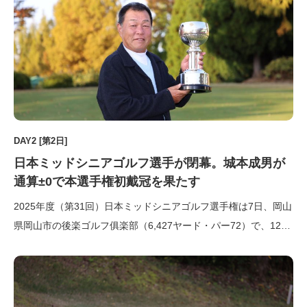
DAY2 [第2日]
日本ミッドシニアゴルフ選手が閉幕。城本成男が
通算±0で本選手権初戴冠を果たす
2025年度（第31回）日本ミッドシニアゴルフ選手権は7日、岡山
県岡山市の後楽ゴルフ俱楽部（6,427ヤード・パー72）で、122
名の選手が出場して最終ラウンドを行い、首位タイスタートの城
本成男（グランベール京都GC）がこの日1アンダーパーでホール
アウトし、通算イーブンパーで本選手権初出場初優勝を飾 […]