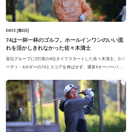
DAY2 [第2日]
74は一杯一杯のゴルフ。ホールインワンのいい流
れを活かしきれなかった佐々木清士
首位グループに1打差の4位タイでスタートした佐々木清士。2バ
ーディ・4ボギーの74とスコアを伸ばせず、通算4オーバーパー
の2位に終わった。順位が確定した後の第一声は「悔しいで
す」。それもそのはず、本選手権には今年で3回目の出場となる
が、一昨年が3位タイ、昨年が4位タイと安定した成績を残してお
り、今年 […]