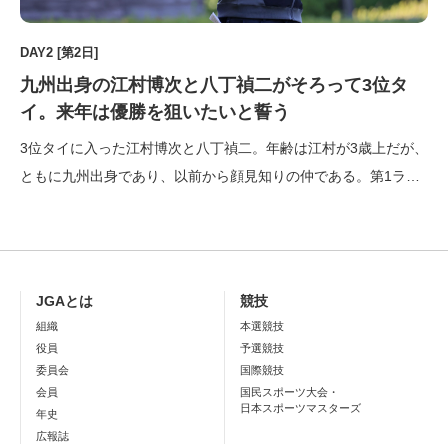
DAY2 [第2日]
九州出身の江村博次と八丁禎二がそろって3位タ
イ。来年は優勝を狙いたいと誓う
3位タイに入った江村博次と八丁禎二。年齢は江村が3歳上だが、
ともに九州出身であり、以前から顔見知りの仲である。第1ラウ
ンドを1オーバーパーの首位タイで終えた八丁に対し、江村は6オ
ーバーパーの19位タイと出遅れたが、第2ラウンドを終えてみる
と、ともに通算5オーバーパーの3位タイでフィニッシュした。
「今 […]
JGAとは
競技
組織
本選競技
役員
予選競技
委員会
国際競技
会員
国民スポーツ大会・
日本スポーツマスターズ
年史
広報誌