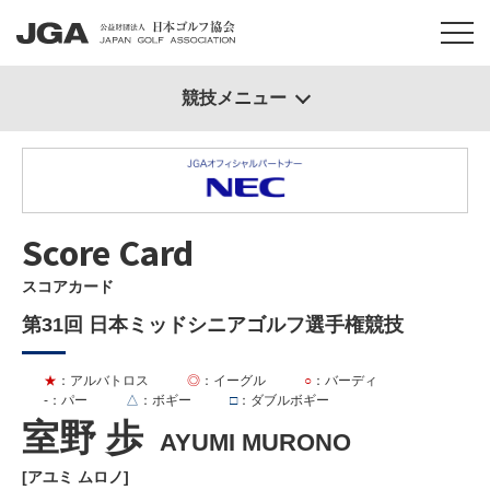
競技メニュー
Score Card
スコアカード
第31回 日本ミッドシニアゴルフ選手権競技
★
：アルバトロス
◎
：イーグル
○
：バーディ
-
：パー
△
：ボギー
□
：ダブルボギー
室野 歩
AYUMI MURONO
[アユミ ムロノ]