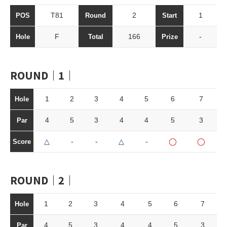
T81
2
1
POS
Round
Start
F
166
-
Hole
Total
Prize
ROUND｜1｜
1
2
3
4
5
6
7
Hole
4
5
3
4
4
5
3
Par
△
-
-
△
-
◯
◯
Score
ROUND｜2｜
1
2
3
4
5
6
7
Hole
4
5
3
4
4
5
3
Par