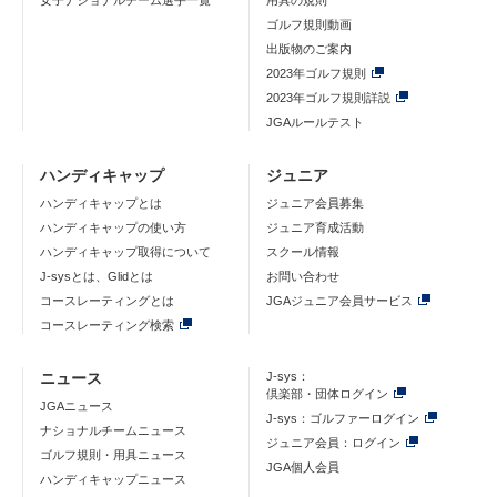
女子ナショナルチーム選手一覧
用具の規則
ゴルフ規則動画
出版物のご案内
2023年ゴルフ規則
2023年ゴルフ規則詳説
JGAルールテスト
ハンディキャップ
ジュニア
ハンディキャップとは
ジュニア会員募集
ハンディキャップの使い方
ジュニア育成活動
ハンディキャップ取得について
スクール情報
J-sysとは、Glidとは
お問い合わせ
コースレーティングとは
JGAジュニア会員サービス
コースレーティング検索
ニュース
J-sys：
倶楽部・団体ログイン
JGAニュース
J-sys：ゴルファーログイン
ナショナルチームニュース
ジュニア会員：ログイン
ゴルフ規則・用具ニュース
JGA個人会員
ハンディキャップニュース