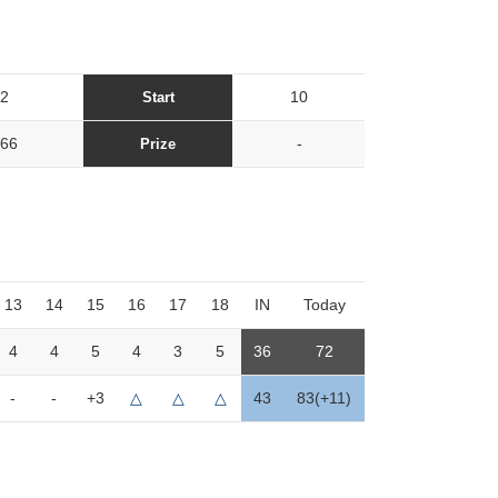
2
10
Start
66
-
Prize
13
14
15
16
17
18
IN
Today
4
4
5
4
3
5
36
72
-
-
+3
△
△
△
43
83(+11)