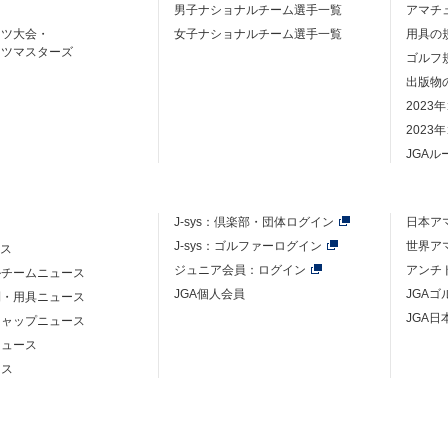
男子ナショナルチーム選手一覧
アマチ
ーツ大会・
女子ナショナルチーム選手一覧
用具の
ーツマスターズ
ゴルフ
出版物
2023
2023
JGA
J-sys：
倶楽部・団体ログイン
日本ア
J-sys：ゴルファーログイン
世界ア
ース
ジュニア会員：ログイン
アンチ
ルチームニュース
JGA個人会員
JGA
則・用具ニュース
JGA日
キャップニュース
ニュース
ース