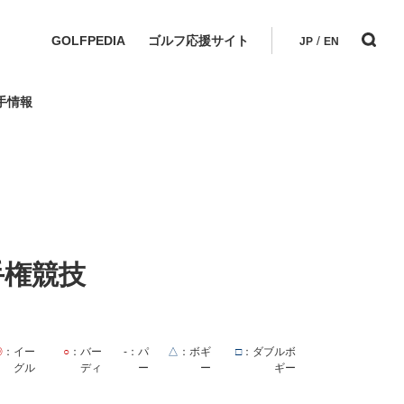
GOLFPEDIA
ゴルフ応援サイト
/
JP
EN
手情報
手権競技
◎
：イー
○
：バー
-
：パ
△
：ボギ
□
：ダブルボ
グル
ディ
ー
ー
ギー