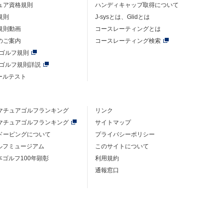
ュア資格規則
ハンディキャップ取得について
規則
J-sysとは、Glidとは
規則動画
コースレーティングとは
のご案内
コースレーティング検索
年ゴルフ規則
年ゴルフ規則詳説
ルールテスト
マチュアゴルフ
ランキング
リンク
マチュアゴルフ
ランキング
サイトマップ
ドーピングについて
プライバシーポリシー
ゴルフミュージアム
このサイトについて
本ゴルフ100年顕彰
利用規約
通報窓口