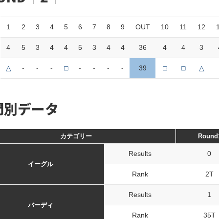
1
2
3
4
5
6
7
8
9
OUT
10
11
12
4
5
3
4
4
5
3
4
4
36
4
4
3
△
-
-
-
□
-
-
-
-
39
□
□
△
門別データ
カテゴリー
Round
Results
0
イーグル
Rank
2T
Results
1
バーディ
Rank
35T