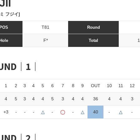
JII
ミ フジイ]
T81
POS
Round
F*
1
Hole
Total
UND｜1｜
1
2
3
4
5
6
7
8
9
OUT
10
11
12
4
5
3
4
4
5
3
4
4
36
4
4
3
+3
-
-
-
△
-
◯
-
△
40
-
△
-
UND｜2｜