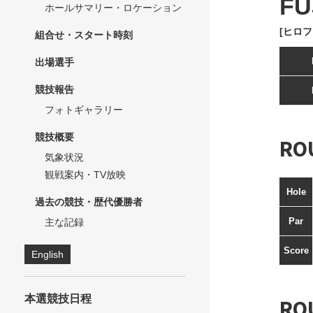
FU
ホールサマリー・ロケーション
[ヒロフ
組合せ・スタート時刻
出場選手
競技報告
フォトギャラリー
競技概要
RO
気象状況
観戦案内・TV放映
Hole
過去の競技・歴代優勝者
Par
主な記録
Score
English
本選競技日程
RO