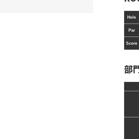
Hole
Par
Score
部