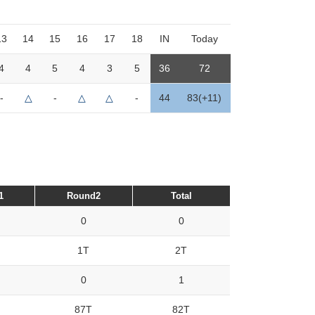
13
14
15
16
17
18
IN
Today
4
4
5
4
3
5
36
72
-
△
-
△
△
-
44
83(+11)
1
Round2
Total
0
0
1T
2T
0
1
87T
82T