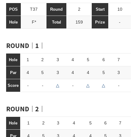
T37
2
10
POS
Round
Start
F*
159
-
Hole
Total
Prize
ROUND｜1｜
1
2
3
4
5
6
7
8
Hole
4
5
3
4
4
5
3
4
Par
-
-
△
-
△
△
-
△
Score
ROUND｜2｜
1
2
3
4
5
6
7
8
Hole
4
5
3
4
4
5
3
4
Par