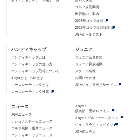
女子ナショナルチーム選手一覧
用具の規則
ゴルフ規則動画
出版物のご案内
2023年ゴルフ規則
2023年ゴルフ規則詳説
JGAルールテスト
ハンディキャップ
ジュニア
ハンディキャップとは
ジュニア会員募集
ハンディキャップの使い方
ジュニア育成活動
ハンディキャップ取得について
スクール情報
J-sysとは、Glidとは
お問い合わせ
コースレーティングとは
JGAジュニア会員サービス
コースレーティング検索
ニュース
J-sys：
倶楽部・団体ログイン
JGAニュース
J-sys：ゴルファーログイン
ナショナルチームニュース
ジュニア会員：ログイン
ゴルフ規則・用具ニュース
JGA個人会員
ハンディキャップニュース