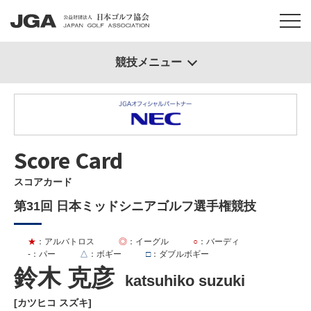
競技メニュー
Score Card
スコアカード
第31回 日本ミッドシニアゴルフ選手権競技
★
：アルバトロス
◎
：イーグル
○
：バーディ
-
：パー
△
：ボギー
□
：ダブルボギー
鈴木 克彦
katsuhiko suzuki
[カツヒコ スズキ]