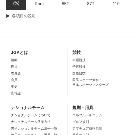
(%)
Rank
85T
87T
110
各項目の説明
JGAとは
競技
組織
本選競技
役員
予選競技
委員会
国際競技
会員
国民スポーツ大会・
日本スポーツマスターズ
年史
広報誌
ナショナルチーム
規則・用具
ナショナルチームについて
ゴルフルールコラム
ナショナルチーム選考方法
ゴルフ規則
男子ナショナルチーム選手一覧
アマチュア資格規則