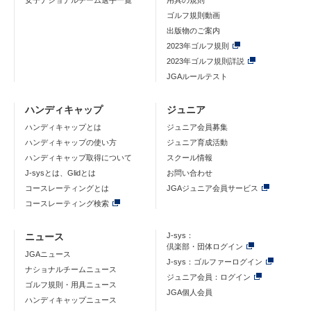
女子ナショナルチーム選手一覧
用具の規則
ゴルフ規則動画
出版物のご案内
2023年ゴルフ規則
2023年ゴルフ規則詳説
JGAルールテスト
ハンディキャップ
ジュニア
ハンディキャップとは
ジュニア会員募集
ハンディキャップの使い方
ジュニア育成活動
ハンディキャップ取得について
スクール情報
J-sysとは、Glidとは
お問い合わせ
コースレーティングとは
JGAジュニア会員サービス
コースレーティング検索
ニュース
J-sys：
倶楽部・団体ログイン
JGAニュース
J-sys：ゴルファーログイン
ナショナルチームニュース
ジュニア会員：ログイン
ゴルフ規則・用具ニュース
JGA個人会員
ハンディキャップニュース