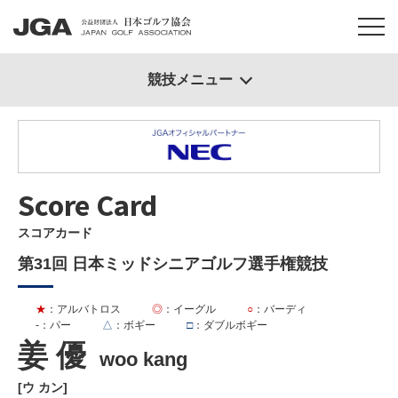
競技メニュー
Score Card
スコアカード
第31回 日本ミッドシニアゴルフ選手権競技
★
：アルバトロス
◎
：イーグル
○
：バーディ
-
：パー
△
：ボギー
□
：ダブルボギー
姜 優
woo kang
[ウ カン]