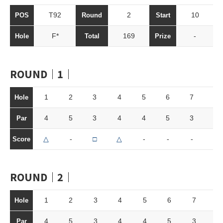
T92
2
10
POS
Round
Start
F*
169
-
Hole
Total
Prize
ROUND｜1｜
1
2
3
4
5
6
7
8
Hole
4
5
3
4
4
5
3
4
Par
△
-
□
△
-
-
-
△
Score
ROUND｜2｜
1
2
3
4
5
6
7
8
Hole
4
5
3
4
4
5
3
4
Par