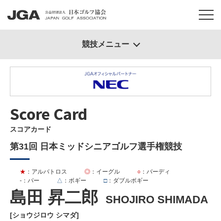
競技メニュー
Score Card
スコアカード
第31回 日本ミッドシニアゴルフ選手権競技
★
：アルバトロス
◎
：イーグル
○
：バーディ
-
：パー
△
：ボギー
□
：ダブルボギー
島田 昇二郎
SHOJIRO SHIMADA
[ショウジロウ シマダ]