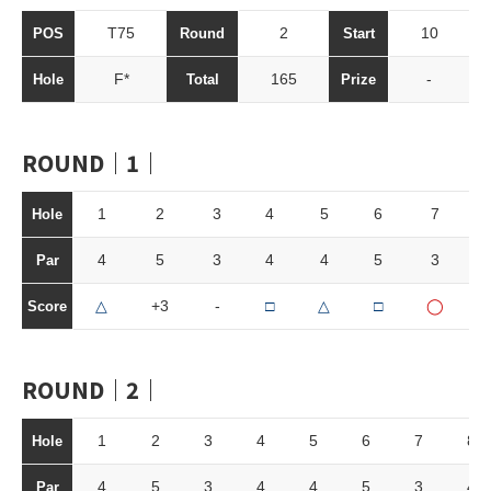
T75
2
10
POS
Round
Start
F*
165
-
Hole
Total
Prize
ROUND｜1｜
1
2
3
4
5
6
7
Hole
4
5
3
4
4
5
3
Par
△
+3
-
□
△
□
◯
Score
ROUND｜2｜
1
2
3
4
5
6
7
8
Hole
4
5
3
4
4
5
3
4
Par