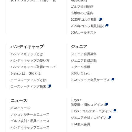
女子ナショナルチーム選手一覧
用具の規則
ゴルフ規則動画
出版物のご案内
2023年ゴルフ規則
2023年ゴルフ規則詳説
JGAルールテスト
ハンディキャップ
ジュニア
ハンディキャップとは
ジュニア会員募集
ハンディキャップの使い方
ジュニア育成活動
ハンディキャップ取得について
スクール情報
J-sysとは、Glidとは
お問い合わせ
コースレーティングとは
JGAジュニア会員サービス
コースレーティング検索
ニュース
J-sys：
倶楽部・団体ログイン
JGAニュース
J-sys：ゴルファーログイン
ナショナルチームニュース
ジュニア会員：ログイン
ゴルフ規則・用具ニュース
JGA個人会員
ハンディキャップニュース