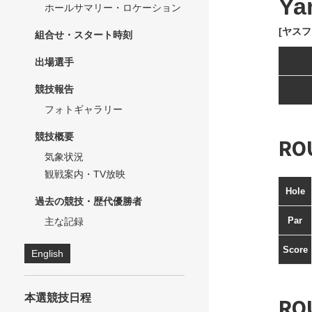
Ya
ホールサマリー・ロケーション
[ヤスフ
組合せ・スタート時刻
出場選手
競技報告
フォトギャラリー
競技概要
RO
気象状況
観戦案内・TV放映
Hole
過去の競技・歴代優勝者
Par
主な記録
Score
English
本選競技日程
RO