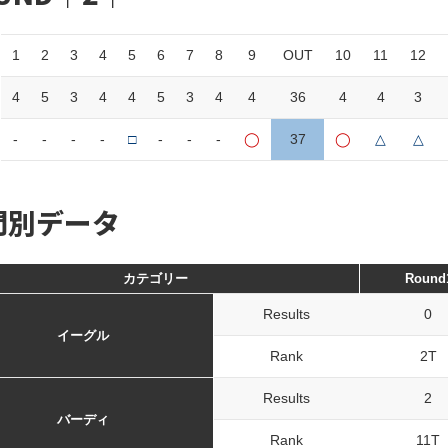
1
2
3
4
5
6
7
8
9
OUT
10
11
12
4
5
3
4
4
5
3
4
4
36
4
4
3
-
-
-
-
□
-
-
-
◯
37
◯
△
△
門別データ
カテゴリー
Round
Results
0
イーグル
Rank
2T
Results
2
バーディ
Rank
11T