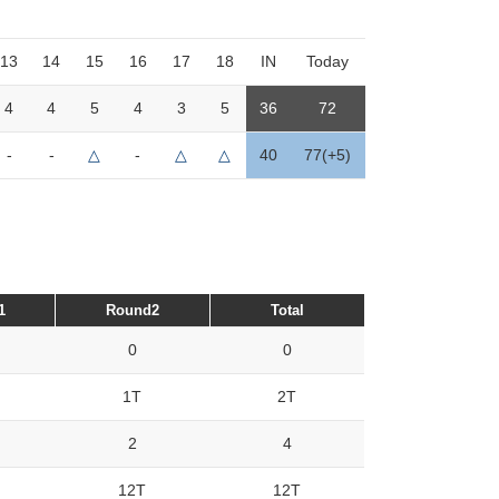
13
14
15
16
17
18
IN
Today
4
4
5
4
3
5
36
72
-
-
△
-
△
△
40
77(+5)
1
Round2
Total
0
0
1T
2T
2
4
12T
12T