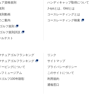
ュア資格規則
ハンディキャップ取得について
規則
J-sysとは、Glidとは
規則動画
コースレーティングとは
のご案内
コースレーティング検索
年ゴルフ規則
年ゴルフ規則詳説
ルールテスト
マチュアゴルフ
ランキング
リンク
マチュアゴルフ
ランキング
サイトマップ
ドーピングについて
プライバシーポリシー
ゴルフミュージアム
このサイトについて
本ゴルフ100年顕彰
利用規約
通報窓口