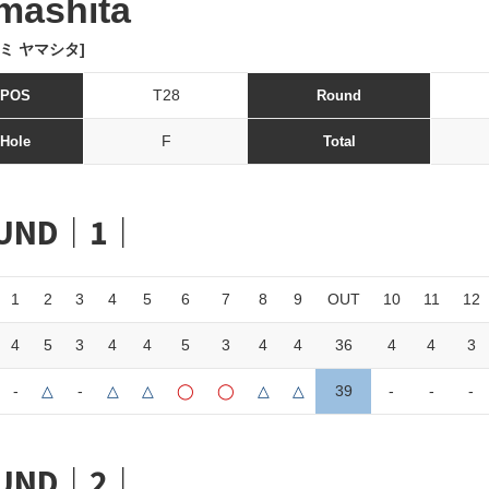
mashita
ミ ヤマシタ]
T28
POS
Round
F
Hole
Total
UND｜1｜
1
2
3
4
5
6
7
8
9
OUT
10
11
12
4
5
3
4
4
5
3
4
4
36
4
4
3
-
△
-
△
△
◯
◯
△
△
39
-
-
-
UND｜2｜