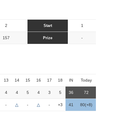
2
1
Start
157
-
Prize
13
14
15
16
17
18
IN
Today
4
4
5
4
3
5
36
72
-
△
-
△
-
+3
41
80(+8)