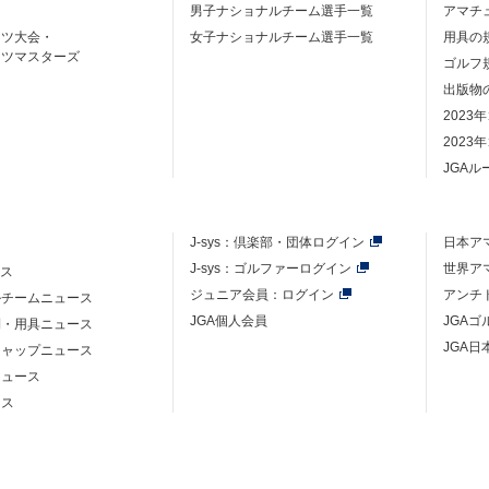
男子ナショナルチーム選手一覧
アマチ
ーツ大会・
女子ナショナルチーム選手一覧
用具の
ーツマスターズ
ゴルフ
出版物
2023
2023
JGA
J-sys：
倶楽部・団体ログイン
日本ア
J-sys：ゴルファーログイン
世界ア
ース
ジュニア会員：ログイン
アンチ
ルチームニュース
JGA個人会員
JGA
則・用具ニュース
JGA日
キャップニュース
ニュース
ース