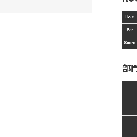
Hole
Par
Score
部