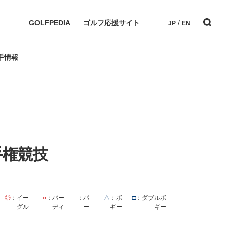
GOLFPEDIA
ゴルフ応援サイト
/
JP
EN
手情報
手権競技
◎
：イー
○
：バー
-
：パ
△
：ボ
□
：ダブルボ
グル
ディ
ー
ギー
ギー