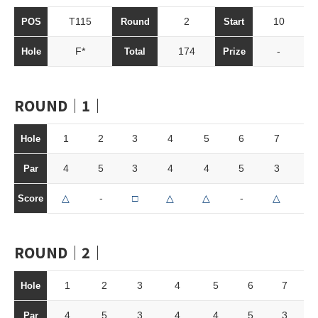
T115
2
10
POS
Round
Start
F*
174
-
Hole
Total
Prize
ROUND｜1｜
1
2
3
4
5
6
7
8
Hole
4
5
3
4
4
5
3
4
Par
△
-
□
△
△
-
△
-
Score
ROUND｜2｜
1
2
3
4
5
6
7
Hole
4
5
3
4
4
5
3
Par