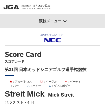
競技メニュー
Score Card
スコアカード
第31回 日本ミッドシニアゴルフ選手権競技
★
：アルバトロス
◎
：イーグル
○
：バーディ
-
：パー
△
：ボギー
□
：ダブルボギー
Streit Mick
Mick Streit
[ミック ストレイト]