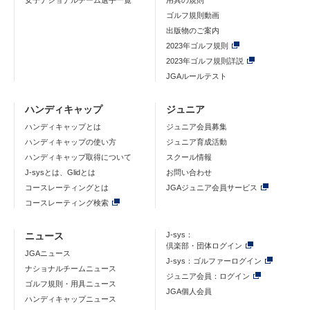
女子ナショナルチーム選手一覧
用具の規則
ゴルフ規則動画
出版物のご案内
2023年ゴルフ規則
2023年ゴルフ規則詳説
JGAルールテスト
ハンディキャップ
ジュニア
ハンディキャップとは
ジュニア会員募集
ハンディキャップの使い方
ジュニア育成活動
ハンディキャップ取得について
スクール情報
J-sysとは、Glidとは
お問い合わせ
コースレーティングとは
JGAジュニア会員サービス
コースレーティング検索
ニュース
J-sys：
倶楽部・団体ログイン
JGAニュース
J-sys：ゴルファーログイン
ナショナルチームニュース
ジュニア会員：ログイン
ゴルフ規則・用具ニュース
JGA個人会員
ハンディキャップニュース