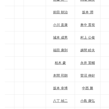
前田 朝治
坂本 潤
小川 直康
奥中 貫視
城本 成男
村上 公俊
福田 康則
越間 睦夫
柏木 豪
永井 英輔
本間 司朗
菅沼 伸好
坂本 幸博
中西 勝
八丁 禎二
小島 康弘