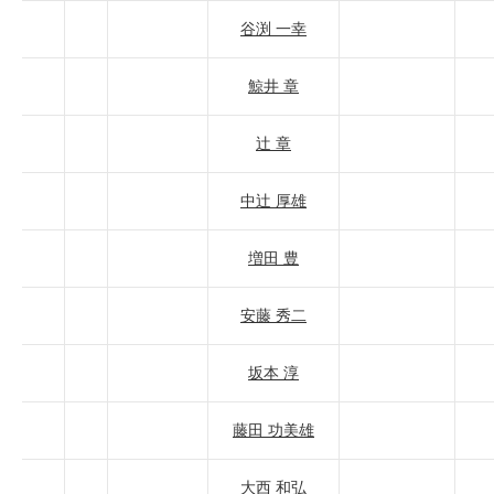
谷渕 一幸
鯨井 章
辻 章
中辻 厚雄
増田 豊
安藤 秀二
坂本 淳
藤田 功美雄
大西 和弘