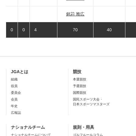
銘苅 雅広
0
0
4
70
40
JGAとは
競技
組織
本選競技
役員
予選競技
委員会
国際競技
会員
国民スポーツ大会・
日本スポーツマスターズ
年史
広報誌
ナショナルチーム
規則・用具
ナショナルチームについて
ゴルフルールコラム