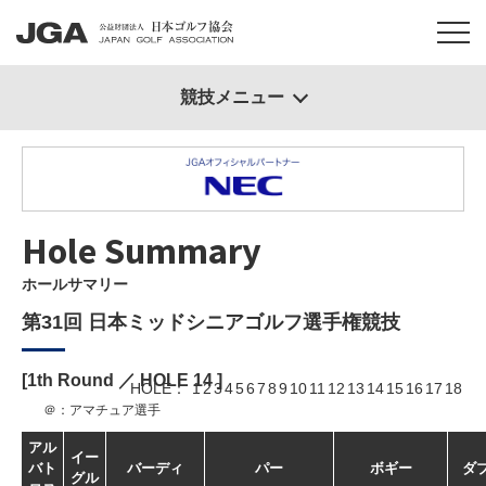
競技メニュー
Hole Summary
ホールサマリー
第31回 日本ミッドシニアゴルフ選手権競技
[1th Round ／ HOLE
14
]
HOLE
1
2
3
4
5
6
7
8
9
10
11
12
13
14
15
16
17
18
＠：アマチュア選手
アル
イー
バト
バーディ
パー
ボギー
ダ
グル