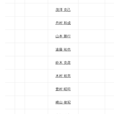
茂澤 克己
丹村 和成
山本 勝行
遠藤 祐也
鈴木 克彦
木村 裕亮
豊村 昭司
﨑山 俊紀