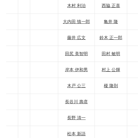
木村 利治
西脇 正喜
大内田 慎一郎
亀井 隆
藤井 広文
鈴木 正一郎
田尻 美智明
田村 敏明
岸本 伊和男
村上 公輝
木戸 公三
榎 隆則
長谷川 壽彦
長野 清一
松本 新語