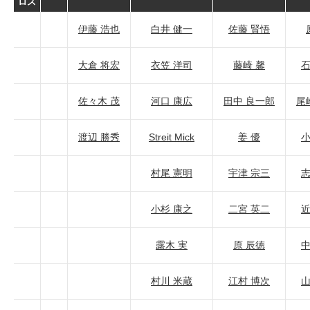
ロス
伊藤 浩也
白井 健一
佐藤 賢悟
大倉 将宏
衣笠 洋司
藤崎 馨
石
佐々木 茂
河口 康広
田中 良一郎
尾
渡辺 勝秀
Streit Mick
姜 優
小
村尾 憲明
宇津 宗三
志
小杉 康之
二宮 英二
近
露木 実
原 辰徳
中
村川 米蔵
江村 博次
山