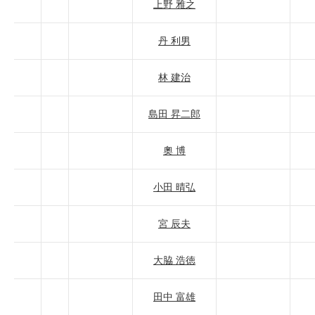
上野 雅之
丹 利男
林 建治
島田 昇二郎
奧 博
小田 晴弘
宮 辰夫
大脇 浩徳
田中 富雄