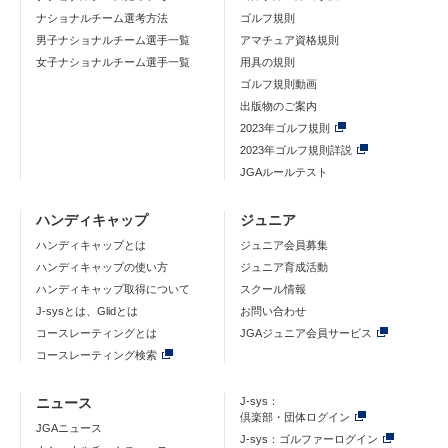
ナショナルチーム選考方法
ゴルフ規則
男子ナショナルチーム選手一覧
アマチュア資格規則
女子ナショナルチーム選手一覧
用具の規則
ゴルフ規則動画
出版物のご案内
2023年ゴルフ規則
2023年ゴルフ規則詳説
JGAルールテスト
ハンディキャップ
ジュニア
ハンディキャップとは
ジュニア会員募集
ハンディキャップの使い方
ジュニア育成活動
ハンディキャップ取得について
スクール情報
J-sysとは、Glidとは
お問い合わせ
コースレーティングとは
JGAジュニア会員サービス
コースレーティング検索
ニュース
J-sys：
倶楽部・団体ログイン
JGAニュース
J-sys：ゴルファーログイン