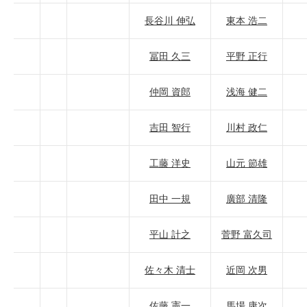
長谷川 伸弘
東本 浩二
冨田 久三
平野 正行
仲岡 資郎
浅海 健二
吉田 智行
川村 政仁
工藤 洋史
山元 節雄
田中 一規
廣部 清隆
平山 計之
菅野 富久司
佐々木 清士
近岡 次男
佐藤 憲一
馬場 康次