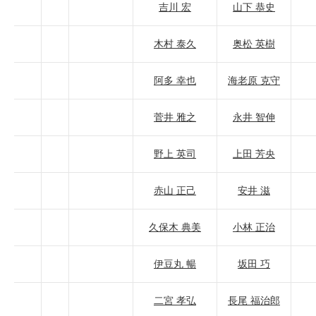
吉川 宏
山下 恭史
木村 泰久
奥松 英樹
阿多 幸也
海老原 克守
菅井 雅之
永井 智伸
野上 英司
上田 芳央
赤山 正己
安井 滋
久保木 典美
小林 正治
伊豆丸 暢
坂田 巧
二宮 孝弘
長尾 福治郎